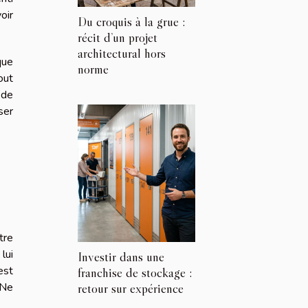
oir
Du croquis à la grue :
récit d’un projet
architectural hors
que
norme
out
 de
ser
tre
lui
Investir dans une
est
franchise de stockage :
 Ne
retour sur expérience