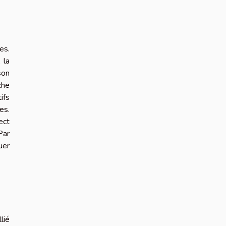
es.
, la
son
che
ifs
es.
ect
Par
uer
lié