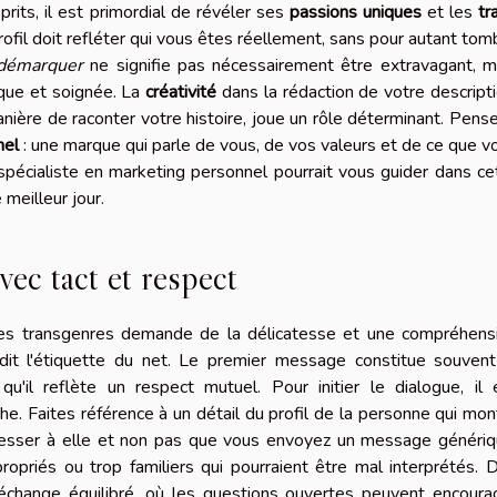
prits, il est primordial de révéler ses
passions uniques
et les
tr
rofil doit refléter qui vous êtes réellement, sans pour autant tom
démarquer
ne signifie pas nécessairement être extravagant, m
ique et soignée. La
créativité
dans la rédaction de votre descripti
ière de raconter votre histoire, joue un rôle déterminant. Pense
nel
: une marque qui parle de vous, de vos valeurs et de ce que v
n spécialiste en marketing personnel pourrait vous guider dans ce
meilleur jour.
vec tact et respect
res transgenres demande de la délicatesse et une compréhens
dit l'étiquette du net. Le premier message constitue souvent
qu'il reflète un respect mutuel. Pour initier le dialogue, il 
. Faites référence à un détail du profil de la personne qui mon
resser à elle et non pas que vous envoyez un message génériq
opriés ou trop familiers qui pourraient être mal interprétés. 
 échange équilibré, où les questions ouvertes peuvent encoura