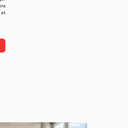
rra
 et