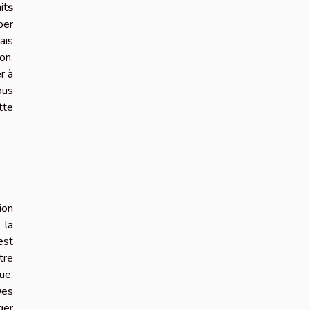
aits
ber
ais
on,
r à
ous
tte
ion
 la
est
tre
ue.
Des
ger