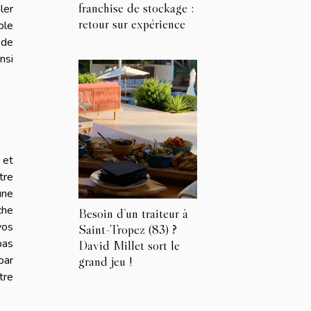
franchise de stockage :
ler
retour sur expérience
ble
 de
nsi
 et
tre
une
che
Besoin d’un traiteur à
vos
Saint-Tropez (83) ?
pas
David Millet sort le
par
grand jeu !
tre