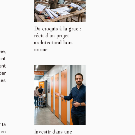
Du croquis à la grue :
récit d’un projet
architectural hors
norme
ne,
int
ant
der
les
 la
Investir dans une
 en