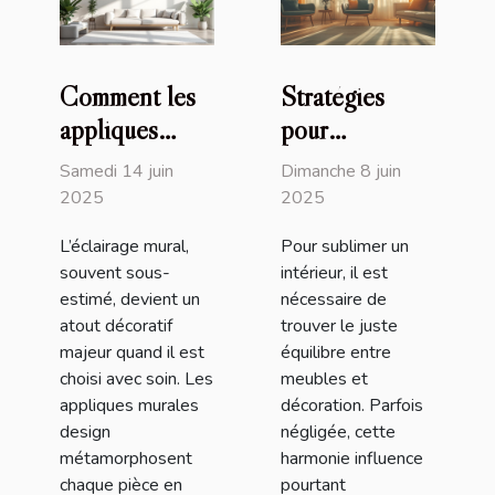
Comment les
Stratégies
appliques
pour
murales design
harmoniser
Samedi 14 juin
Dimanche 8 juin
transforment
vos meubles
2025
2025
votre intérieur
avec la
L’éclairage mural,
Pour sublimer un
décoration
souvent sous-
intérieur, il est
intérieure
estimé, devient un
nécessaire de
atout décoratif
trouver le juste
majeur quand il est
équilibre entre
choisi avec soin. Les
meubles et
appliques murales
décoration. Parfois
design
négligée, cette
métamorphosent
harmonie influence
chaque pièce en
pourtant