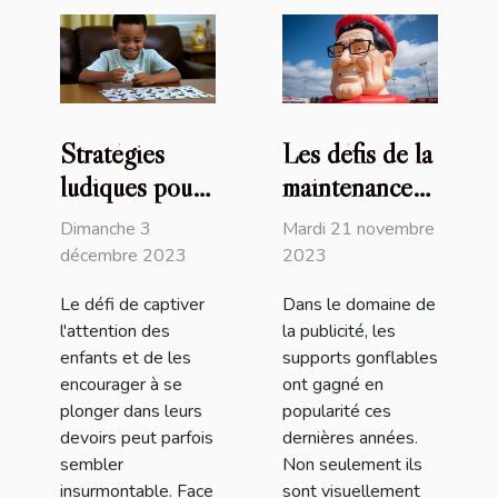
Stratégies
Les défis de la
ludiques pour
maintenance
stimuler
des supports
Dimanche 3
Mardi 21 novembre
l'engagement
publicitaires
décembre 2023
2023
des enfants
gonflables
Le défi de captiver
Dans le domaine de
dans leurs
l'attention des
la publicité, les
devoirs
enfants et de les
supports gonflables
encourager à se
ont gagné en
plonger dans leurs
popularité ces
devoirs peut parfois
dernières années.
sembler
Non seulement ils
insurmontable. Face
sont visuellement