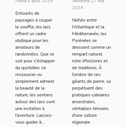
Mardi 6 août 2024
Vendredi 17 mai
autour du lac
héritage
2024
Entourés de
préservé
paysages à couper
Nichés entre
le souffle, les lacs
l'Atlantique et la
offrent un cadre
Méditerranée, les
idyllique pour les
Pyrénées se
amateurs de
dressent comme un
randonnées. Que ce
rempart naturel
soit pour s'échapper
riche d'histoires et
du quotidien, se
de traditions. À
ressourcer ou
l'ombre de ces
simplement admirer
géants de pierre, se
la beauté de la
perpétuent des
nature, les sentiers
pratiques culinaires
autour des lacs sont
ancestrales,
une invitation à
véritables témoins
l'aventure. Laissez-
d'une culture
vous guider à...
régionale