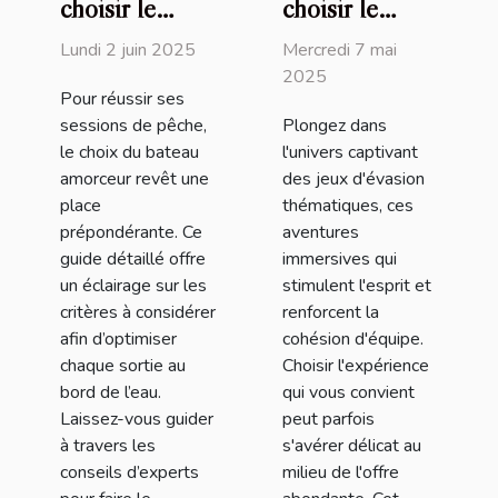
choisir le
choisir le
meilleur
meilleur jeu
Lundi 2 juin 2025
Mercredi 7 mai
bateau
d'évasion
2025
Pour réussir ses
amorceur pour
thématique
sessions de pêche,
Plongez dans
vos sessions
pour votre
le choix du bateau
l'univers captivant
de pêche
prochaine
amorceur revêt une
des jeux d'évasion
aventure
place
thématiques, ces
prépondérante. Ce
aventures
guide détaillé offre
immersives qui
un éclairage sur les
stimulent l'esprit et
critères à considérer
renforcent la
afin d’optimiser
cohésion d'équipe.
chaque sortie au
Choisir l'expérience
bord de l’eau.
qui vous convient
Laissez-vous guider
peut parfois
à travers les
s'avérer délicat au
conseils d’experts
milieu de l'offre