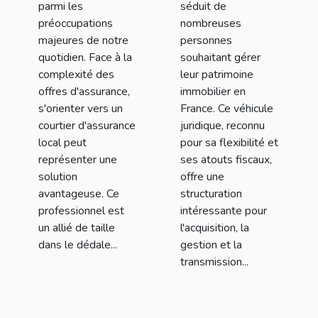
vos biens et de
parmi les
séduit de
préoccupations
nombreuses
votre famille
majeures de notre
personnes
quotidien. Face à la
souhaitant gérer
complexité des
leur patrimoine
offres d'assurance,
immobilier en
s'orienter vers un
France. Ce véhicule
courtier d'assurance
juridique, reconnu
local peut
pour sa flexibilité et
représenter une
ses atouts fiscaux,
solution
offre une
avantageuse. Ce
structuration
professionnel est
intéressante pour
un allié de taille
l'acquisition, la
dans le dédale...
gestion et la
transmission...