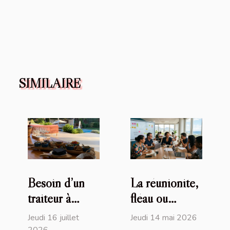
SIMILAIRE
Besoin d’un
La réunionite,
traiteur à
fléau ou
Saint-Tropez
opportunité
Jeudi 16 juillet
Jeudi 14 mai 2026
(83) ? David
d’affirmer un
2026