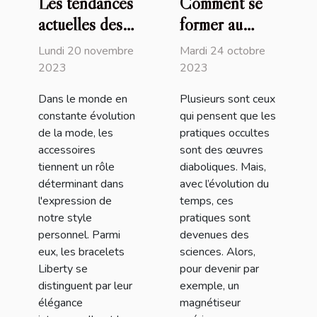
Les tendances
Comment se
actuelles des
former au
bracelets
magnétisme ?
Lundi 20 novembre
Mardi 24 octobre
Liberty et
2023
2023
comment les
Dans le monde en
Plusieurs sont ceux
intégrer dans
constante évolution
qui pensent que les
votre style
de la mode, les
pratiques occultes
quotidien
accessoires
sont des œuvres
tiennent un rôle
diaboliques. Mais,
déterminant dans
avec l’évolution du
l'expression de
temps, ces
notre style
pratiques sont
personnel. Parmi
devenues des
eux, les bracelets
sciences. Alors,
Liberty se
pour devenir par
distinguent par leur
exemple, un
élégance
magnétiseur