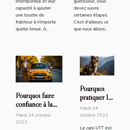
intemporelle et leur
guérisseur, vous
capacité à ajouter
devez suivre
une touche de
certaines étapes.
fraîcheur à n'importe
C’est d’ailleurs ce
quelle tenue. À...
que nous allons...
Pourquoi
Pourquoi faire
pratiquer le
confiance à la
cani-VTT
Mardi 24
plateforme
avec son
Mardi 24 octobre
octobre 2023
Immatriculer.com
2023
chien ?
Le cani-VTT est