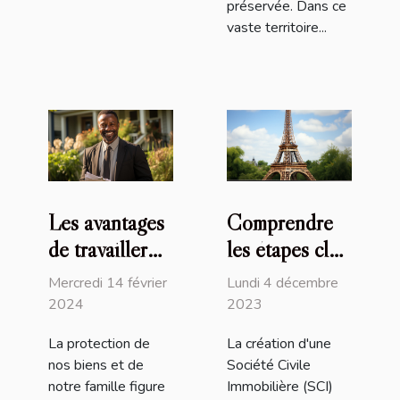
préservée. Dans ce
vaste territoire...
Les avantages
Comprendre
de travailler
les étapes clés
avec un
et la
Mercredi 14 février
Lundi 4 décembre
courtier
réglementation
2024
2023
d'assurance
pour créer une
La protection de
La création d'une
local pour la
SCI en France
nos biens et de
Société Civile
protection de
notre famille figure
Immobilière (SCI)