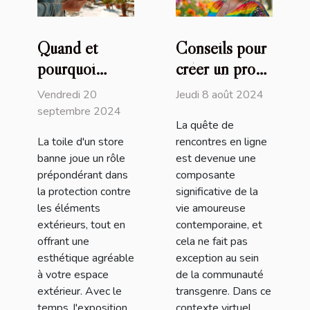
Quand et
Conseils pour
pourquoi
créer un profil
remplacer la
attrayant sur
Vendredi 20
Jeudi 8 août 2024
toile de votre
un site de
septembre 2024
La quête de
store banne
rencontres
La toile d'un store
rencontres en ligne
transgenres
banne joue un rôle
est devenue une
prépondérant dans
composante
la protection contre
significative de la
les éléments
vie amoureuse
extérieurs, tout en
contemporaine, et
offrant une
cela ne fait pas
esthétique agréable
exception au sein
à votre espace
de la communauté
extérieur. Avec le
transgenre. Dans ce
temps, l'exposition
contexte virtuel