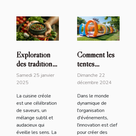
Exploration
Comment les
des traditions
tentes
culinaires
gonflables
Samedi 25 janvier
Dimanche 22
créoles à
peuvent
2025
décembre 2024
travers la
transformer
La cuisine créole
Dans le monde
sauce chien
vos
est une célébration
dynamique de
événements
de saveurs, un
l'organisation
mélange subtil et
d'événements,
audacieux qui
l'innovation est clef
éveille les sens. La
pour créer des