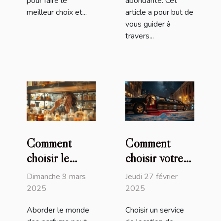
pour faire le
abondante. Cet
meilleur choix et...
article a pour but de
vous guider à
travers...
Comment
Comment
choisir le
choisir votre
parfum parfait
service de
Dimanche 9 mars
Jeudi 27 février
pour chaque
location de
2025
2025
occasion
limousine pour
Aborder le monde
Choisir un service
un événement