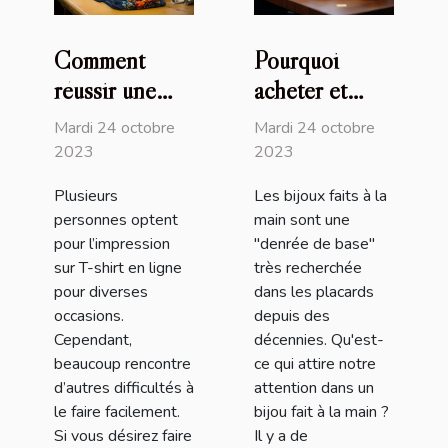
Comment
Pourquoi
réussir une
acheter et
impression sur
utiliser les
Mardi 24 octobre
Mardi 24 octobre
T-shirt en
bijoux faits à
2023
2023
ligne ?
la main ?
Plusieurs
Les bijoux faits à la
personnes optent
main sont une
pour l’impression
"denrée de base"
sur T-shirt en ligne
très recherchée
pour diverses
dans les placards
occasions.
depuis des
Cependant,
décennies. Qu'est-
beaucoup rencontre
ce qui attire notre
d’autres difficultés à
attention dans un
le faire facilement.
bijou fait à la main ?
Si vous désirez faire
Il y a de