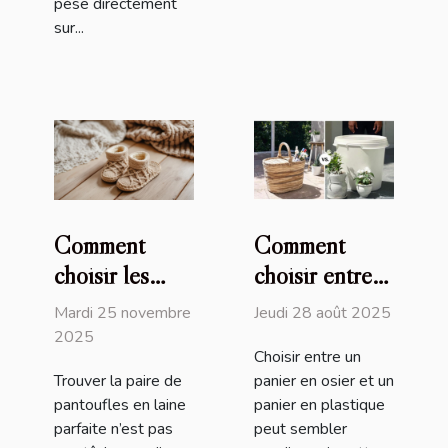
pèse directement
sur...
Comment
Comment
choisir les
choisir entre
meilleures
un panier en
Mardi 25 novembre
Jeudi 28 août 2025
pantoufles en
osier et un
2025
Choisir entre un
laine pour un
panier en
Trouver la paire de
panier en osier et un
confort
plastique ?
pantoufles en laine
panier en plastique
optimal ?
parfaite n’est pas
peut sembler