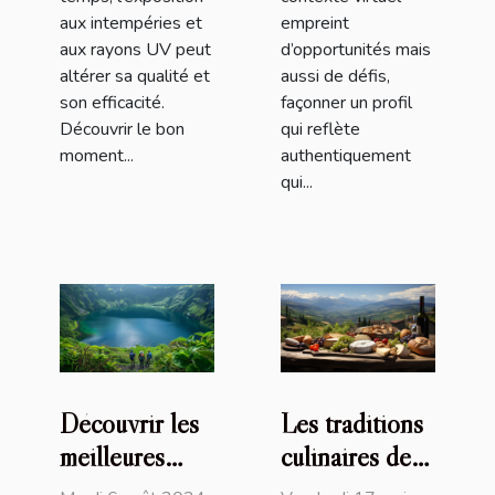
aux intempéries et
empreint
aux rayons UV peut
d’opportunités mais
altérer sa qualité et
aussi de défis,
son efficacité.
façonner un profil
Découvrir le bon
qui reflète
moment...
authentiquement
qui...
Découvrir les
Les traditions
meilleures
culinaires des
randonnées
Pyrénées : un