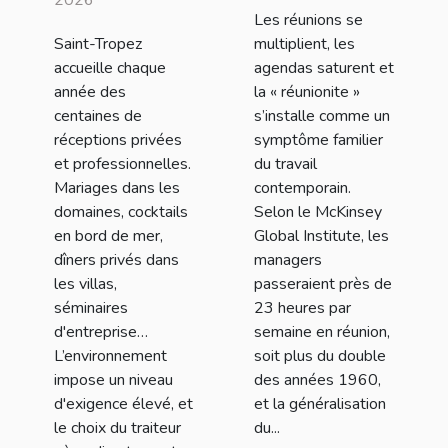
Les réunions se
Millet sort le
leadership
Saint-Tropez
multiplient, les
grand jeu !
moderne
accueille chaque
agendas saturent et
année des
la « réunionite »
centaines de
s’installe comme un
réceptions privées
symptôme familier
et professionnelles.
du travail
Mariages dans les
contemporain.
domaines, cocktails
Selon le McKinsey
en bord de mer,
Global Institute, les
dîners privés dans
managers
les villas,
passeraient près de
séminaires
23 heures par
d'entreprise…
semaine en réunion,
L’environnement
soit plus du double
impose un niveau
des années 1960,
d'exigence élevé, et
et la généralisation
le choix du traiteur
du...