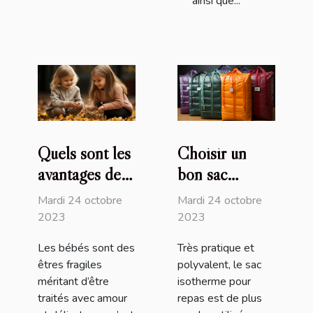
ainsi que...
Quels sont les
Choisir un
avantages de
bon sac
recourir au
isotherme :
Mardi 24 octobre
Mardi 24 octobre
service de
comment s’y
2023
2023
baby-sitting
prendre ?
Les bébés sont des
Très pratique et
en ligne de
êtres fragiles
polyvalent, le sac
Nounou Top ?
méritant d’être
isotherme pour
traités avec amour
repas est de plus