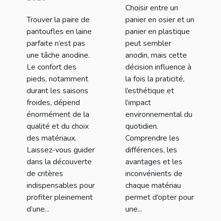
Choisir entre un
laine pour un
panier en
Trouver la paire de
panier en osier et un
confort
plastique ?
pantoufles en laine
panier en plastique
optimal ?
parfaite n’est pas
peut sembler
une tâche anodine.
anodin, mais cette
Le confort des
décision influence à
pieds, notamment
la fois la praticité,
durant les saisons
l’esthétique et
froides, dépend
l’impact
énormément de la
environnemental du
qualité et du choix
quotidien.
des matériaux.
Comprendre les
Laissez-vous guider
différences, les
dans la découverte
avantages et les
de critères
inconvénients de
indispensables pour
chaque matériau
profiter pleinement
permet d’opter pour
d’une...
une...