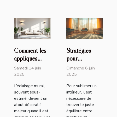
Comment les
Stratégies
appliques
pour
murales design
harmoniser
Samedi 14 juin
Dimanche 8 juin
transforment
vos meubles
2025
2025
votre intérieur
avec la
L’éclairage mural,
Pour sublimer un
décoration
souvent sous-
intérieur, il est
intérieure
estimé, devient un
nécessaire de
atout décoratif
trouver le juste
majeur quand il est
équilibre entre