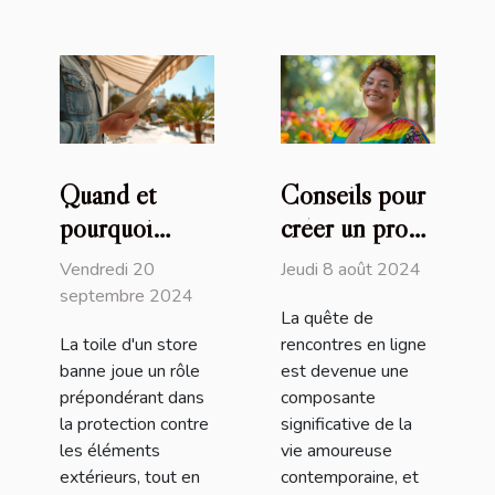
Quand et
Conseils pour
pourquoi
créer un profil
remplacer la
attrayant sur
Vendredi 20
Jeudi 8 août 2024
toile de votre
un site de
septembre 2024
La quête de
store banne
rencontres
La toile d'un store
rencontres en ligne
transgenres
banne joue un rôle
est devenue une
prépondérant dans
composante
la protection contre
significative de la
les éléments
vie amoureuse
extérieurs, tout en
contemporaine, et