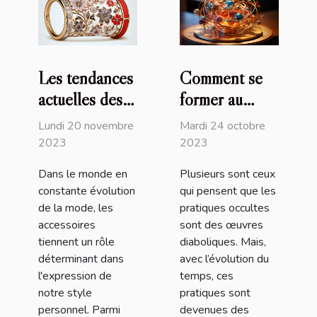
Les tendances
Comment se
actuelles des
former au
bracelets
magnétisme ?
Lundi 20 novembre
Mardi 24 octobre
Liberty et
2023
2023
comment les
Dans le monde en
Plusieurs sont ceux
intégrer dans
constante évolution
qui pensent que les
votre style
de la mode, les
pratiques occultes
quotidien
accessoires
sont des œuvres
tiennent un rôle
diaboliques. Mais,
déterminant dans
avec l’évolution du
l'expression de
temps, ces
notre style
pratiques sont
personnel. Parmi
devenues des