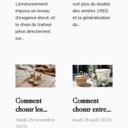
L’environnement
soit plus du double
impose un niveau
des années 1960,
d'exigence élevé, et
et la généralisation
le choix du traiteur
du...
pèse directement
sur...
Comment
Comment
choisir les
choisir entre
meilleures
un panier en
Mardi 25 novembre
Jeudi 28 août 2025
pantoufles en
osier et un
2025