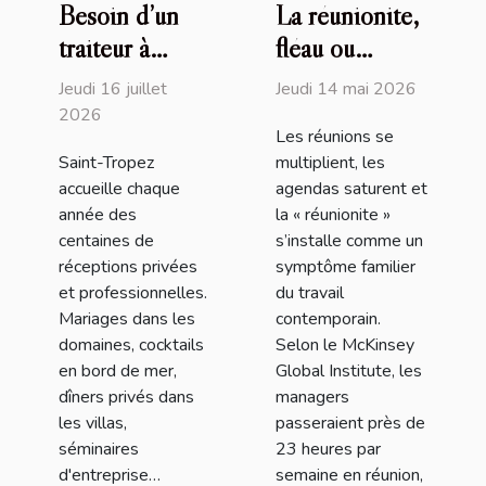
Besoin d’un
La réunionite,
traiteur à
fléau ou
Saint-Tropez
opportunité
Jeudi 16 juillet
Jeudi 14 mai 2026
(83) ? David
d’affirmer un
2026
Les réunions se
Millet sort le
leadership
Saint-Tropez
multiplient, les
grand jeu !
moderne
accueille chaque
agendas saturent et
année des
la « réunionite »
centaines de
s’installe comme un
réceptions privées
symptôme familier
et professionnelles.
du travail
Mariages dans les
contemporain.
domaines, cocktails
Selon le McKinsey
en bord de mer,
Global Institute, les
dîners privés dans
managers
les villas,
passeraient près de
séminaires
23 heures par
d'entreprise…
semaine en réunion,