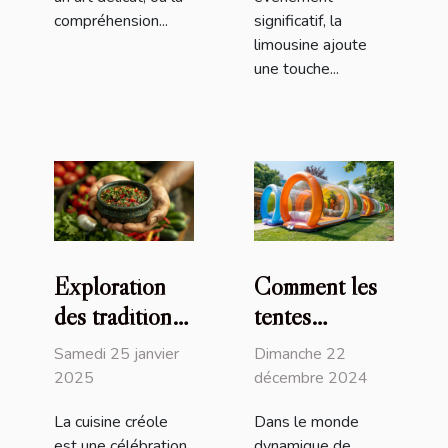
compréhension...
significatif, la
limousine ajoute
une touche...
Exploration
Comment les
des traditions
tentes
culinaires
gonflables
Samedi 25 janvier
Dimanche 22
créoles à
peuvent
2025
décembre 2024
travers la
transformer
La cuisine créole
Dans le monde
sauce chien
vos
est une célébration
dynamique de