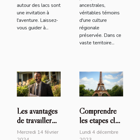
autour des lacs sont
ancestrales,
une invitation à
véritables témoins
l'aventure. Laissez-
d'une culture
vous guider à...
régionale
préservée. Dans ce
vaste territoire...
Les avantages
Comprendre
de travailler
les étapes clés
avec un
et la
Mercredi 14 février
Lundi 4 décembre
courtier
réglementation
2024
2023