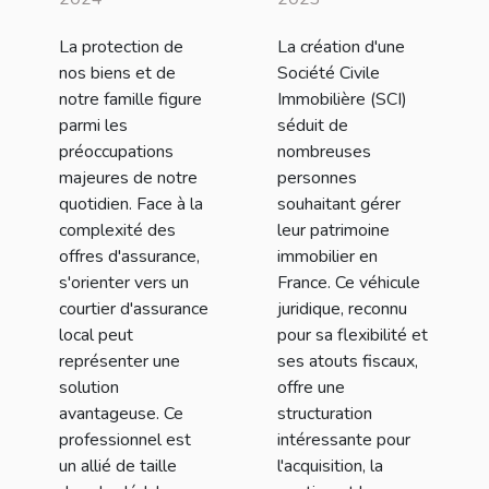
d'assurance
pour créer une
La protection de
La création d'une
local pour la
SCI en France
nos biens et de
Société Civile
protection de
notre famille figure
Immobilière (SCI)
vos biens et de
parmi les
séduit de
préoccupations
nombreuses
votre famille
majeures de notre
personnes
quotidien. Face à la
souhaitant gérer
complexité des
leur patrimoine
offres d'assurance,
immobilier en
s'orienter vers un
France. Ce véhicule
courtier d'assurance
juridique, reconnu
local peut
pour sa flexibilité et
représenter une
ses atouts fiscaux,
solution
offre une
avantageuse. Ce
structuration
professionnel est
intéressante pour
un allié de taille
l'acquisition, la