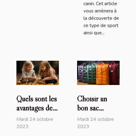
canin. Cet article
vous amènera à
la découverte de
ce type de sport
ainsi que...
Quels sont les
Choisir un
avantages de
bon sac
recourir au
isotherme :
Mardi 24 octobre
Mardi 24 octobre
service de
comment s’y
2023
2023
baby-sitting
prendre ?