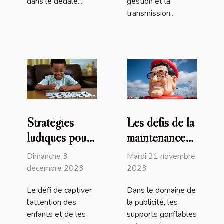
dans le dédale...
gestion et la
transmission...
Stratégies
Les défis de la
ludiques pour
maintenance
stimuler
des supports
Dimanche 3
Mardi 21 novembre
l'engagement
publicitaires
décembre 2023
2023
des enfants
gonflables
Le défi de captiver
Dans le domaine de
dans leurs
l'attention des
la publicité, les
devoirs
enfants et de les
supports gonflables