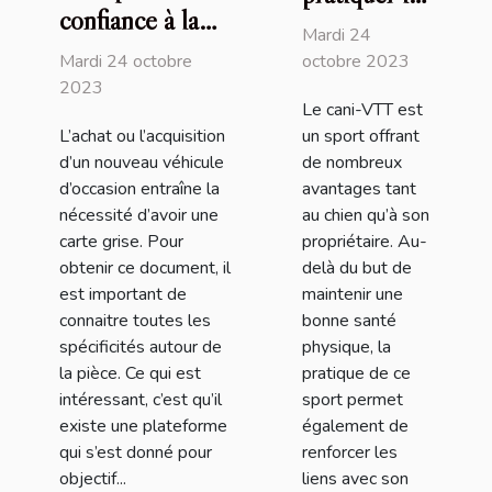
confiance à la
cani-VTT
Mardi 24
plateforme
avec son
Mardi 24 octobre
octobre 2023
Immatriculer.com
2023
chien ?
Le cani-VTT est
?
L’achat ou l’acquisition
un sport offrant
d’un nouveau véhicule
de nombreux
d’occasion entraîne la
avantages tant
nécessité d’avoir une
au chien qu’à son
carte grise. Pour
propriétaire. Au-
obtenir ce document, il
delà du but de
est important de
maintenir une
connaitre toutes les
bonne santé
spécificités autour de
physique, la
la pièce. Ce qui est
pratique de ce
intéressant, c’est qu’il
sport permet
existe une plateforme
également de
qui s’est donné pour
renforcer les
objectif...
liens avec son