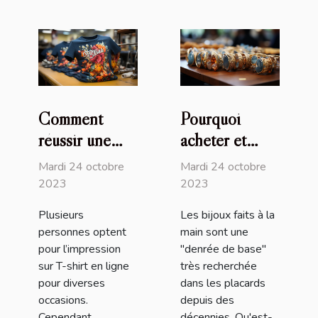
Comment
Pourquoi
réussir une
acheter et
impression sur
utiliser les
Mardi 24 octobre
Mardi 24 octobre
T-shirt en
bijoux faits à
2023
2023
ligne ?
la main ?
Plusieurs
Les bijoux faits à la
personnes optent
main sont une
pour l’impression
"denrée de base"
sur T-shirt en ligne
très recherchée
pour diverses
dans les placards
occasions.
depuis des
Cependant,
décennies. Qu'est-