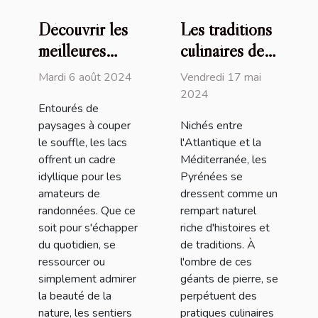
Découvrir les
Les traditions
meilleures
culinaires des
randonnées
Pyrénées : un
Mardi 6 août 2024
Vendredi 17 mai
autour du lac
héritage
2024
Entourés de
préservé
paysages à couper
Nichés entre
le souffle, les lacs
l'Atlantique et la
offrent un cadre
Méditerranée, les
idyllique pour les
Pyrénées se
amateurs de
dressent comme un
randonnées. Que ce
rempart naturel
soit pour s'échapper
riche d'histoires et
du quotidien, se
de traditions. À
ressourcer ou
l'ombre de ces
simplement admirer
géants de pierre, se
la beauté de la
perpétuent des
nature, les sentiers
pratiques culinaires