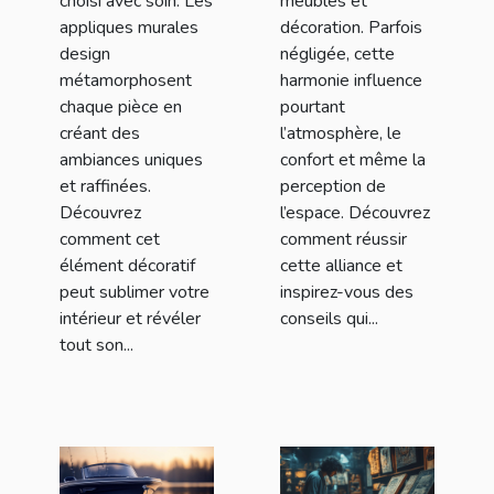
choisi avec soin. Les
meubles et
appliques murales
décoration. Parfois
design
négligée, cette
métamorphosent
harmonie influence
chaque pièce en
pourtant
créant des
l’atmosphère, le
ambiances uniques
confort et même la
et raffinées.
perception de
Découvrez
l’espace. Découvrez
comment cet
comment réussir
élément décoratif
cette alliance et
peut sublimer votre
inspirez-vous des
intérieur et révéler
conseils qui...
tout son...