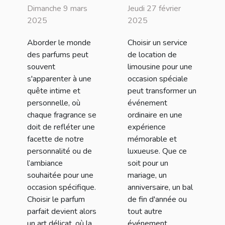
parfum parfait
service de
Dimanche 9 mars
Jeudi 27 février
pour chaque
location de
2025
2025
occasion
limousine pour
Aborder le monde
Choisir un service
un événement
des parfums peut
de location de
spécial
souvent
limousine pour une
s'apparenter à une
occasion spéciale
quête intime et
peut transformer un
personnelle, où
événement
chaque fragrance se
ordinaire en une
doit de refléter une
expérience
facette de notre
mémorable et
personnalité ou de
luxueuse. Que ce
l’ambiance
soit pour un
souhaitée pour une
mariage, un
occasion spécifique.
anniversaire, un bal
Choisir le parfum
de fin d'année ou
parfait devient alors
tout autre
un art délicat, où la
événement