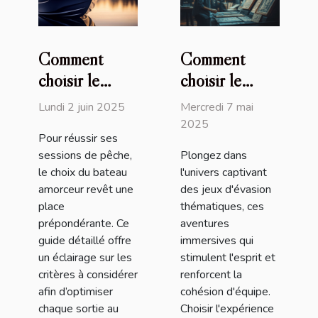
Comment
Comment
choisir le
choisir le
meilleur
meilleur jeu
Lundi 2 juin 2025
Mercredi 7 mai
bateau
d'évasion
2025
Pour réussir ses
amorceur pour
thématique
sessions de pêche,
Plongez dans
vos sessions
pour votre
le choix du bateau
l'univers captivant
de pêche
prochaine
amorceur revêt une
des jeux d'évasion
aventure
place
thématiques, ces
prépondérante. Ce
aventures
guide détaillé offre
immersives qui
un éclairage sur les
stimulent l'esprit et
critères à considérer
renforcent la
afin d’optimiser
cohésion d'équipe.
chaque sortie au
Choisir l'expérience