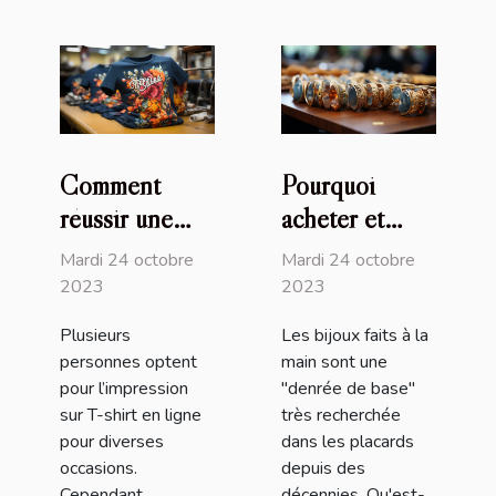
Comment
Pourquoi
réussir une
acheter et
impression sur
utiliser les
Mardi 24 octobre
Mardi 24 octobre
T-shirt en
bijoux faits à
2023
2023
ligne ?
la main ?
Plusieurs
Les bijoux faits à la
personnes optent
main sont une
pour l’impression
"denrée de base"
sur T-shirt en ligne
très recherchée
pour diverses
dans les placards
occasions.
depuis des
Cependant,
décennies. Qu'est-