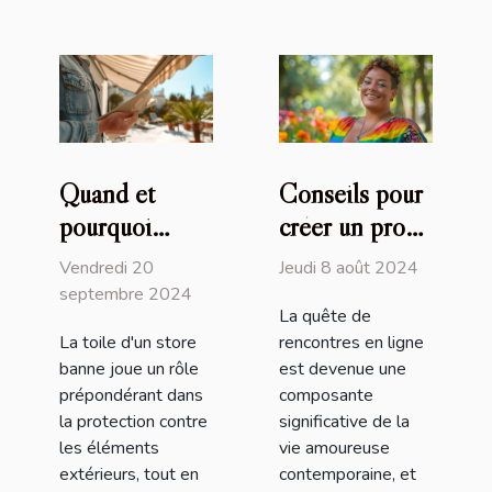
Quand et
Conseils pour
pourquoi
créer un profil
remplacer la
attrayant sur
Vendredi 20
Jeudi 8 août 2024
toile de votre
un site de
septembre 2024
La quête de
store banne
rencontres
La toile d'un store
rencontres en ligne
transgenres
banne joue un rôle
est devenue une
prépondérant dans
composante
la protection contre
significative de la
les éléments
vie amoureuse
extérieurs, tout en
contemporaine, et