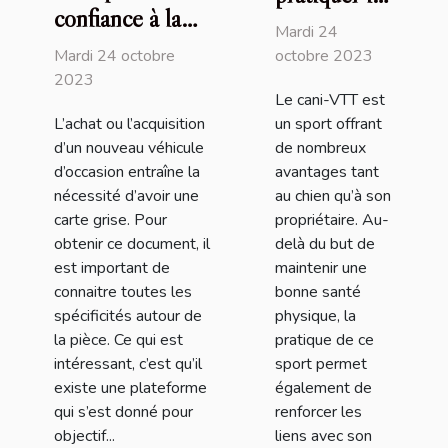
confiance à la
cani-VTT
Mardi 24
plateforme
avec son
Mardi 24 octobre
octobre 2023
Immatriculer.com
2023
chien ?
Le cani-VTT est
?
L’achat ou l’acquisition
un sport offrant
d’un nouveau véhicule
de nombreux
d’occasion entraîne la
avantages tant
nécessité d’avoir une
au chien qu’à son
carte grise. Pour
propriétaire. Au-
obtenir ce document, il
delà du but de
est important de
maintenir une
connaitre toutes les
bonne santé
spécificités autour de
physique, la
la pièce. Ce qui est
pratique de ce
intéressant, c’est qu’il
sport permet
existe une plateforme
également de
qui s’est donné pour
renforcer les
objectif...
liens avec son