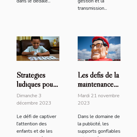
dans le dédale...
gestion et la
transmission...
Stratégies
Les défis de la
ludiques pour
maintenance
stimuler
des supports
Dimanche 3
Mardi 21 novembre
l'engagement
publicitaires
décembre 2023
2023
des enfants
gonflables
Le défi de captiver
Dans le domaine de
dans leurs
l'attention des
la publicité, les
devoirs
enfants et de les
supports gonflables