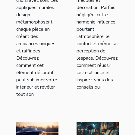
choisi avec soin. Les
meubles et
appliques murales
décoration. Parfois
design
négligée, cette
métamorphosent
harmonie influence
chaque pièce en
pourtant
créant des
l’atmosphère, le
ambiances uniques
confort et même la
et raffinées.
perception de
Découvrez
l’espace. Découvrez
comment cet
comment réussir
élément décoratif
cette alliance et
peut sublimer votre
inspirez-vous des
intérieur et révéler
conseils qui...
tout son...