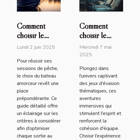
Comment
Comment
choisir le
choisir le
meilleur
meilleur jeu
Lundi 2 juin 2025
Mercredi 7 mai
bateau
d'évasion
2025
Pour réussir ses
amorceur pour
thématique
sessions de pêche,
Plongez dans
vos sessions
pour votre
le choix du bateau
l'univers captivant
de pêche
prochaine
amorceur revêt une
des jeux d'évasion
aventure
place
thématiques, ces
prépondérante. Ce
aventures
guide détaillé offre
immersives qui
un éclairage sur les
stimulent l'esprit et
critères à considérer
renforcent la
afin d’optimiser
cohésion d'équipe.
chaque sortie au
Choisir l'expérience