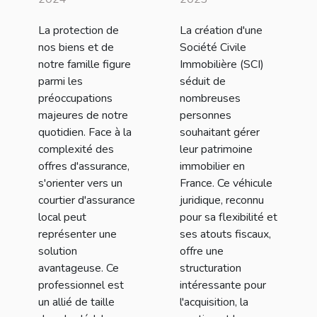
d'assurance
pour créer une
La protection de
La création d'une
local pour la
SCI en France
nos biens et de
Société Civile
protection de
notre famille figure
Immobilière (SCI)
vos biens et de
parmi les
séduit de
préoccupations
nombreuses
votre famille
majeures de notre
personnes
quotidien. Face à la
souhaitant gérer
complexité des
leur patrimoine
offres d'assurance,
immobilier en
s'orienter vers un
France. Ce véhicule
courtier d'assurance
juridique, reconnu
local peut
pour sa flexibilité et
représenter une
ses atouts fiscaux,
solution
offre une
avantageuse. Ce
structuration
professionnel est
intéressante pour
un allié de taille
l'acquisition, la