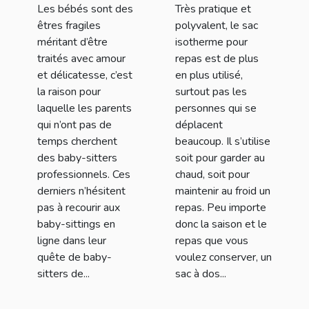
Les bébés sont des
Très pratique et
en ligne de
êtres fragiles
polyvalent, le sac
Nounou Top ?
méritant d’être
isotherme pour
traités avec amour
repas est de plus
et délicatesse, c’est
en plus utilisé,
la raison pour
surtout pas les
laquelle les parents
personnes qui se
qui n’ont pas de
déplacent
temps cherchent
beaucoup. Il s’utilise
des baby-sitters
soit pour garder au
professionnels. Ces
chaud, soit pour
derniers n’hésitent
maintenir au froid un
pas à recourir aux
repas. Peu importe
baby-sittings en
donc la saison et le
ligne dans leur
repas que vous
quête de baby-
voulez conserver, un
sitters de...
sac à dos...