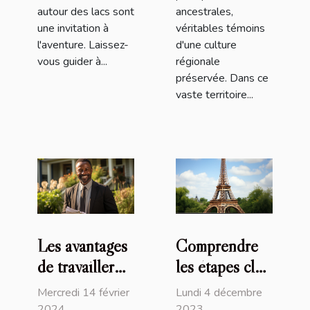
autour des lacs sont
ancestrales,
une invitation à
véritables témoins
l'aventure. Laissez-
d'une culture
vous guider à...
régionale
préservée. Dans ce
vaste territoire...
Les avantages
Comprendre
de travailler
les étapes clés
avec un
et la
Mercredi 14 février
Lundi 4 décembre
courtier
réglementation
2024
2023