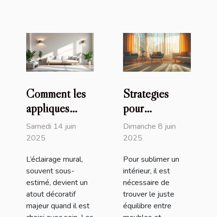
Comment les
Stratégies
appliques
pour
murales design
harmoniser
Samedi 14 juin
Dimanche 8 juin
transforment
vos meubles
2025
2025
votre intérieur
avec la
L’éclairage mural,
Pour sublimer un
décoration
souvent sous-
intérieur, il est
intérieure
estimé, devient un
nécessaire de
atout décoratif
trouver le juste
majeur quand il est
équilibre entre