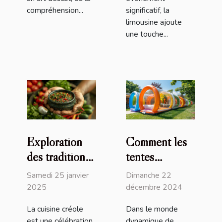
compréhension...
significatif, la
limousine ajoute
une touche...
Exploration
Comment les
des traditions
tentes
culinaires
gonflables
Samedi 25 janvier
Dimanche 22
créoles à
peuvent
2025
décembre 2024
travers la
transformer
La cuisine créole
Dans le monde
sauce chien
vos
est une célébration
dynamique de