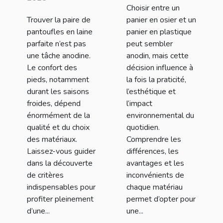
Choisir entre un
laine pour un
panier en
Trouver la paire de
panier en osier et un
confort
plastique ?
pantoufles en laine
panier en plastique
optimal ?
parfaite n’est pas
peut sembler
une tâche anodine.
anodin, mais cette
Le confort des
décision influence à
pieds, notamment
la fois la praticité,
durant les saisons
l’esthétique et
froides, dépend
l’impact
énormément de la
environnemental du
qualité et du choix
quotidien.
des matériaux.
Comprendre les
Laissez-vous guider
différences, les
dans la découverte
avantages et les
de critères
inconvénients de
indispensables pour
chaque matériau
profiter pleinement
permet d’opter pour
d’une...
une...