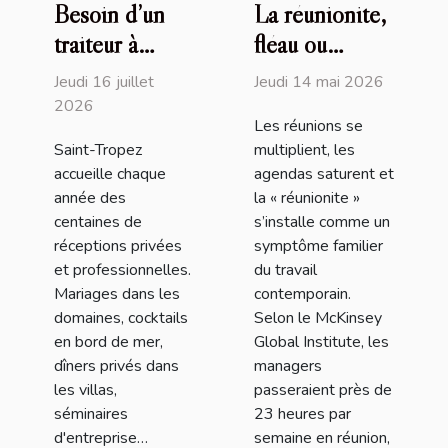
Besoin d’un
La réunionite,
traiteur à
fléau ou
Saint-Tropez
opportunité
Jeudi 16 juillet
Jeudi 14 mai 2026
(83) ? David
d’affirmer un
2026
Les réunions se
Millet sort le
leadership
Saint-Tropez
multiplient, les
grand jeu !
moderne
accueille chaque
agendas saturent et
année des
la « réunionite »
centaines de
s’installe comme un
réceptions privées
symptôme familier
et professionnelles.
du travail
Mariages dans les
contemporain.
domaines, cocktails
Selon le McKinsey
en bord de mer,
Global Institute, les
dîners privés dans
managers
les villas,
passeraient près de
séminaires
23 heures par
d'entreprise…
semaine en réunion,