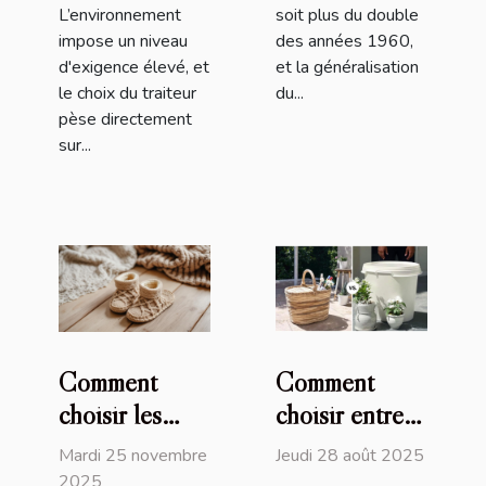
L’environnement
soit plus du double
impose un niveau
des années 1960,
d'exigence élevé, et
et la généralisation
le choix du traiteur
du...
pèse directement
sur...
Comment
Comment
choisir les
choisir entre
meilleures
un panier en
Mardi 25 novembre
Jeudi 28 août 2025
pantoufles en
osier et un
2025