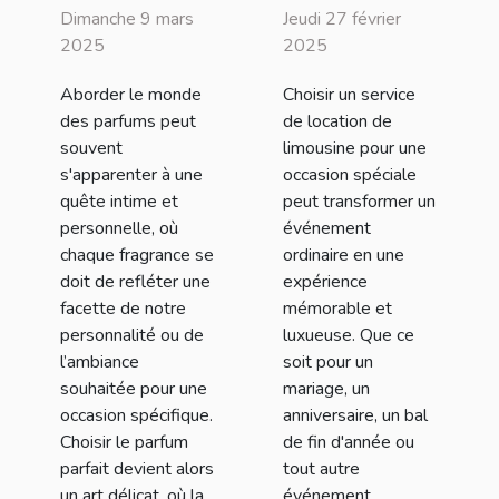
parfum parfait
service de
Dimanche 9 mars
Jeudi 27 février
pour chaque
location de
2025
2025
occasion
limousine pour
Aborder le monde
Choisir un service
un événement
des parfums peut
de location de
spécial
souvent
limousine pour une
s'apparenter à une
occasion spéciale
quête intime et
peut transformer un
personnelle, où
événement
chaque fragrance se
ordinaire en une
doit de refléter une
expérience
facette de notre
mémorable et
personnalité ou de
luxueuse. Que ce
l’ambiance
soit pour un
souhaitée pour une
mariage, un
occasion spécifique.
anniversaire, un bal
Choisir le parfum
de fin d'année ou
parfait devient alors
tout autre
un art délicat, où la
événement