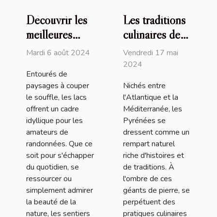
Découvrir les
Les traditions
meilleures
culinaires des
randonnées
Pyrénées : un
Mardi 6 août 2024
Vendredi 17 mai
autour du lac
héritage
2024
Entourés de
préservé
paysages à couper
Nichés entre
le souffle, les lacs
l'Atlantique et la
offrent un cadre
Méditerranée, les
idyllique pour les
Pyrénées se
amateurs de
dressent comme un
randonnées. Que ce
rempart naturel
soit pour s'échapper
riche d'histoires et
du quotidien, se
de traditions. À
ressourcer ou
l'ombre de ces
simplement admirer
géants de pierre, se
la beauté de la
perpétuent des
nature, les sentiers
pratiques culinaires