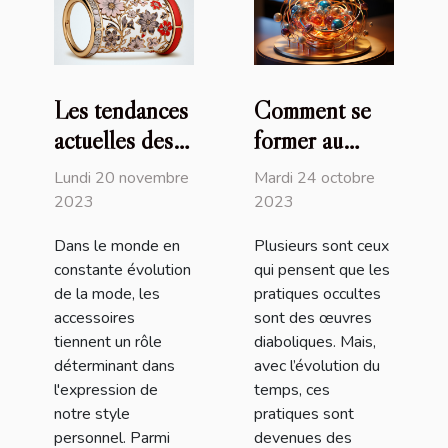
Les tendances
Comment se
actuelles des
former au
bracelets
magnétisme ?
Lundi 20 novembre
Mardi 24 octobre
Liberty et
2023
2023
comment les
Dans le monde en
Plusieurs sont ceux
intégrer dans
constante évolution
qui pensent que les
votre style
de la mode, les
pratiques occultes
quotidien
accessoires
sont des œuvres
tiennent un rôle
diaboliques. Mais,
déterminant dans
avec l’évolution du
l'expression de
temps, ces
notre style
pratiques sont
personnel. Parmi
devenues des