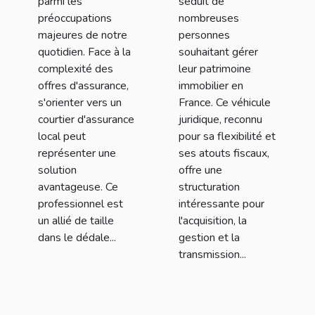
vos biens et de
parmi les
séduit de
préoccupations
nombreuses
votre famille
majeures de notre
personnes
quotidien. Face à la
souhaitant gérer
complexité des
leur patrimoine
offres d'assurance,
immobilier en
s'orienter vers un
France. Ce véhicule
courtier d'assurance
juridique, reconnu
local peut
pour sa flexibilité et
représenter une
ses atouts fiscaux,
solution
offre une
avantageuse. Ce
structuration
professionnel est
intéressante pour
un allié de taille
l'acquisition, la
dans le dédale...
gestion et la
transmission...