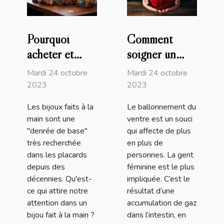
Pourquoi
Comment
acheter et
soigner un
utiliser les
ventre
Mardi 24 octobre
Mardi 24 octobre
bijoux faits à
ballonné ?
2023
2023
la main ?
Les bijoux faits à la
Le ballonnement du
main sont une
ventre est un souci
"denrée de base"
qui affecte de plus
très recherchée
en plus de
dans les placards
personnes. La gent
depuis des
féminine est le plus
décennies. Qu'est-
impliquée. C’est le
ce qui attire notre
résultat d’une
attention dans un
accumulation de gaz
bijou fait à la main ?
dans l’intestin, en