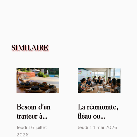
SIMILAIRE
Besoin d’un
La réunionite,
traiteur à
fléau ou
Saint-Tropez
opportunité
Jeudi 16 juillet
Jeudi 14 mai 2026
(83) ? David
d’affirmer un
2026