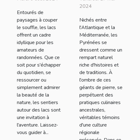
autour du lac
héritage
2024
Entourés de
préservé
paysages à couper
Nichés entre
le souffle, les lacs
l'Atlantique et la
offrent un cadre
Méditerranée, les
idyllique pour les
Pyrénées se
amateurs de
dressent comme un
randonnées. Que ce
rempart naturel
soit pour s'échapper
riche d'histoires et
du quotidien, se
de traditions. À
ressourcer ou
l'ombre de ces
simplement admirer
géants de pierre, se
la beauté de la
perpétuent des
nature, les sentiers
pratiques culinaires
autour des lacs sont
ancestrales,
une invitation à
véritables témoins
l'aventure. Laissez-
d'une culture
vous guider à...
régionale