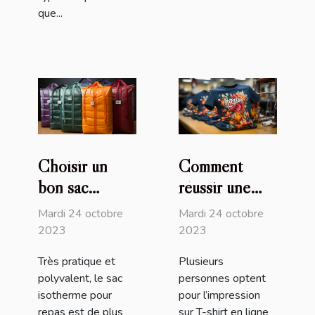
que...
Choisir un
Comment
bon sac
réussir une
isotherme :
impression sur
Mardi 24 octobre
Mardi 24 octobre
comment s’y
T-shirt en
2023
2023
prendre ?
ligne ?
Très pratique et
Plusieurs
polyvalent, le sac
personnes optent
isotherme pour
pour l’impression
repas est de plus
sur T-shirt en ligne