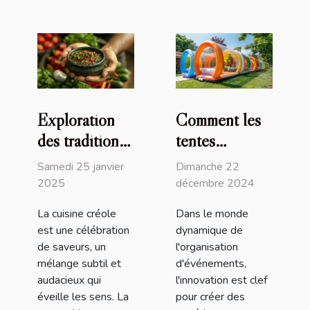
Exploration
Comment les
des traditions
tentes
culinaires
gonflables
Samedi 25 janvier
Dimanche 22
créoles à
peuvent
2025
décembre 2024
travers la
transformer
La cuisine créole
Dans le monde
sauce chien
vos
est une célébration
dynamique de
événements
de saveurs, un
l'organisation
mélange subtil et
d'événements,
audacieux qui
l'innovation est clef
éveille les sens. La
pour créer des