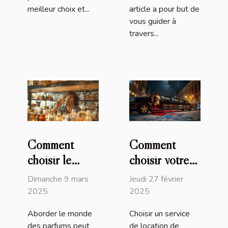
meilleur choix et...
article a pour but de
vous guider à
travers...
Comment
Comment
choisir le
choisir votre
parfum parfait
service de
Dimanche 9 mars
Jeudi 27 février
pour chaque
location de
2025
2025
occasion
limousine pour
Aborder le monde
Choisir un service
un événement
des parfums peut
de location de