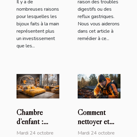
Il y a de
raison des troubles
nombreuses raisons
digestifs ou des
pour lesquelles les
reflux gastriques.
bijoux faits à la main
Nous vous aiderons
représentent plus
dans cet article à
un investissement
remédier à ce...
que les...
Chambre
Comment
d’enfant :
nettoyer et
pourquoi
entretenir
Mardi 24 octobre
Mardi 24 octobre