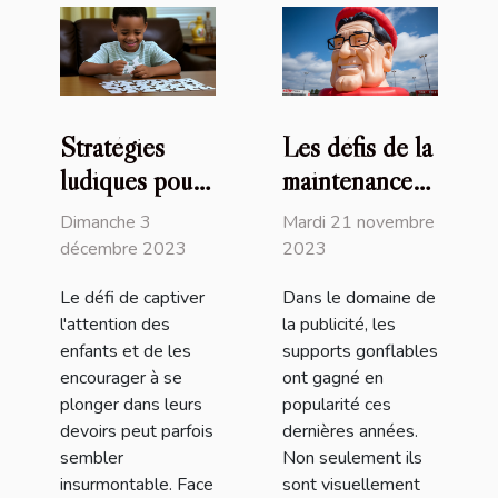
Stratégies
Les défis de la
ludiques pour
maintenance
stimuler
des supports
Dimanche 3
Mardi 21 novembre
l'engagement
publicitaires
décembre 2023
2023
des enfants
gonflables
Le défi de captiver
Dans le domaine de
dans leurs
l'attention des
la publicité, les
devoirs
enfants et de les
supports gonflables
encourager à se
ont gagné en
plonger dans leurs
popularité ces
devoirs peut parfois
dernières années.
sembler
Non seulement ils
insurmontable. Face
sont visuellement