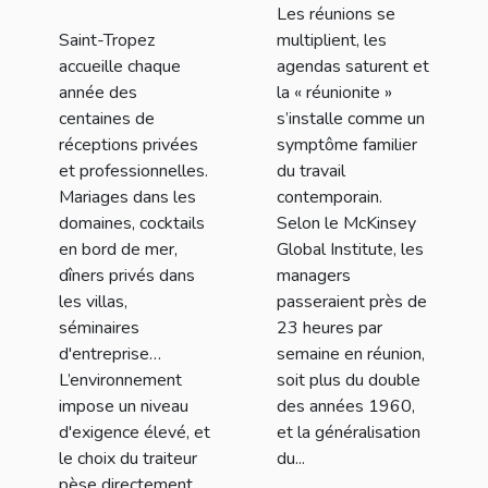
Les réunions se
Millet sort le
leadership
Saint-Tropez
multiplient, les
grand jeu !
moderne
accueille chaque
agendas saturent et
année des
la « réunionite »
centaines de
s’installe comme un
réceptions privées
symptôme familier
et professionnelles.
du travail
Mariages dans les
contemporain.
domaines, cocktails
Selon le McKinsey
en bord de mer,
Global Institute, les
dîners privés dans
managers
les villas,
passeraient près de
séminaires
23 heures par
d'entreprise…
semaine en réunion,
L’environnement
soit plus du double
impose un niveau
des années 1960,
d'exigence élevé, et
et la généralisation
le choix du traiteur
du...
pèse directement