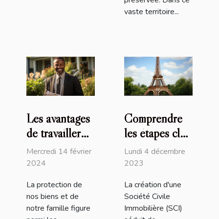
préservée. Dans ce
vaste territoire...
Les avantages
Comprendre
de travailler
les étapes clés
avec un
et la
Mercredi 14 février
Lundi 4 décembre
courtier
réglementation
2024
2023
d'assurance
pour créer une
La protection de
La création d'une
local pour la
SCI en France
nos biens et de
Société Civile
protection de
notre famille figure
Immobilière (SCI)