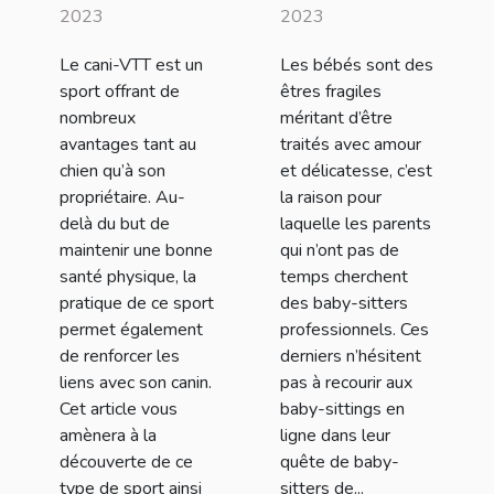
avec son
service de
2023
2023
chien ?
baby-sitting
Le cani-VTT est un
Les bébés sont des
en ligne de
sport offrant de
êtres fragiles
Nounou Top ?
nombreux
méritant d’être
avantages tant au
traités avec amour
chien qu’à son
et délicatesse, c’est
propriétaire. Au-
la raison pour
delà du but de
laquelle les parents
maintenir une bonne
qui n’ont pas de
santé physique, la
temps cherchent
pratique de ce sport
des baby-sitters
permet également
professionnels. Ces
de renforcer les
derniers n’hésitent
liens avec son canin.
pas à recourir aux
Cet article vous
baby-sittings en
amènera à la
ligne dans leur
découverte de ce
quête de baby-
type de sport ainsi
sitters de...