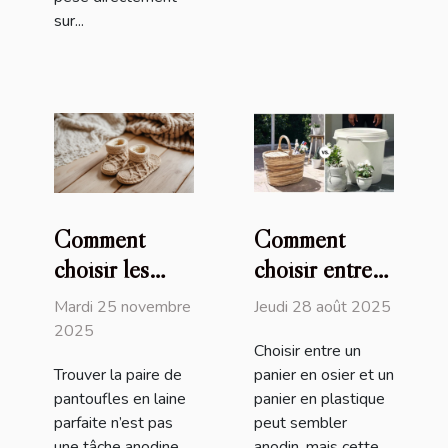
sur...
Comment
Comment
choisir les
choisir entre
meilleures
un panier en
Mardi 25 novembre
Jeudi 28 août 2025
pantoufles en
osier et un
2025
Choisir entre un
laine pour un
panier en
Trouver la paire de
panier en osier et un
confort
plastique ?
pantoufles en laine
panier en plastique
optimal ?
parfaite n’est pas
peut sembler
une tâche anodine.
anodin, mais cette