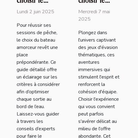
choisir le
choisir le
meilleur
meilleur jeu
Lundi 2 juin 2025
Mercredi 7 mai
bateau
d'évasion
2025
Pour réussir ses
amorceur pour
thématique
sessions de pêche,
Plongez dans
vos sessions
pour votre
le choix du bateau
l'univers captivant
de pêche
prochaine
amorceur revêt une
des jeux d'évasion
aventure
place
thématiques, ces
prépondérante. Ce
aventures
guide détaillé offre
immersives qui
un éclairage sur les
stimulent l'esprit et
critères à considérer
renforcent la
afin d’optimiser
cohésion d'équipe.
chaque sortie au
Choisir l'expérience
bord de l’eau.
qui vous convient
Laissez-vous guider
peut parfois
à travers les
s'avérer délicat au
conseils d’experts
milieu de l'offre
pour faire le
abondante. Cet