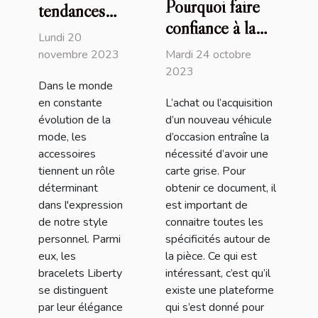
Pourquoi faire
tendances
confiance à la
actuelles des
Lundi 20
plateforme
bracelets
Mardi 24 octobre
novembre 2023
Immatriculer.com
2023
Liberty et
Dans le monde
?
comment les
L’achat ou l’acquisition
en constante
intégrer
d’un nouveau véhicule
évolution de la
dans votre
d’occasion entraîne la
mode, les
nécessité d’avoir une
accessoires
style
carte grise. Pour
tiennent un rôle
quotidien
obtenir ce document, il
déterminant
est important de
dans l'expression
connaitre toutes les
de notre style
spécificités autour de
personnel. Parmi
la pièce. Ce qui est
eux, les
intéressant, c’est qu’il
bracelets Liberty
existe une plateforme
se distinguent
qui s’est donné pour
par leur élégance