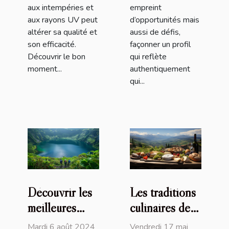
aux intempéries et
empreint
aux rayons UV peut
d’opportunités mais
altérer sa qualité et
aussi de défis,
son efficacité.
façonner un profil
Découvrir le bon
qui reflète
moment...
authentiquement
qui...
Découvrir les
Les traditions
meilleures
culinaires des
randonnées
Pyrénées : un
Mardi 6 août 2024
Vendredi 17 mai