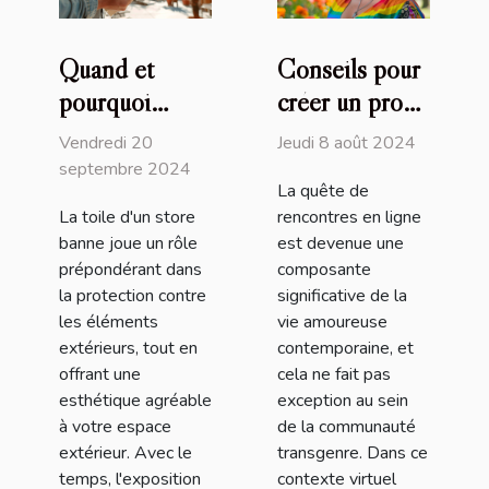
Quand et
Conseils pour
pourquoi
créer un profil
remplacer la
attrayant sur
Vendredi 20
Jeudi 8 août 2024
toile de votre
un site de
septembre 2024
La quête de
store banne
rencontres
La toile d'un store
rencontres en ligne
transgenres
banne joue un rôle
est devenue une
prépondérant dans
composante
la protection contre
significative de la
les éléments
vie amoureuse
extérieurs, tout en
contemporaine, et
offrant une
cela ne fait pas
esthétique agréable
exception au sein
à votre espace
de la communauté
extérieur. Avec le
transgenre. Dans ce
temps, l'exposition
contexte virtuel