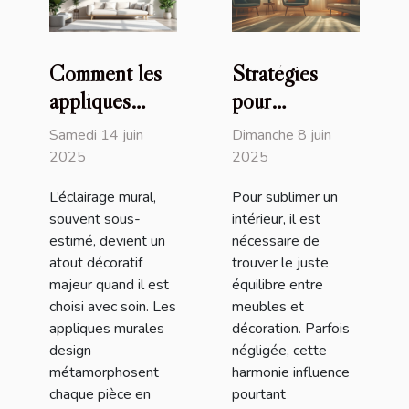
Comment les
Stratégies
appliques
pour
murales design
harmoniser
Samedi 14 juin
Dimanche 8 juin
transforment
vos meubles
2025
2025
votre intérieur
avec la
L’éclairage mural,
Pour sublimer un
décoration
souvent sous-
intérieur, il est
intérieure
estimé, devient un
nécessaire de
atout décoratif
trouver le juste
majeur quand il est
équilibre entre
choisi avec soin. Les
meubles et
appliques murales
décoration. Parfois
design
négligée, cette
métamorphosent
harmonie influence
chaque pièce en
pourtant