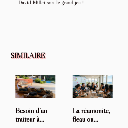
David Millet sort le grand jeu !
SIMILAIRE
Besoin d’un
La réunionite,
traiteur à
fléau ou
Saint-Tropez
opportunité