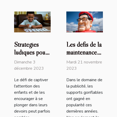
Stratégies
Les défis de la
ludiques pour
maintenance
stimuler
des supports
Dimanche 3
Mardi 21 novembre
l'engagement
publicitaires
décembre 2023
2023
des enfants
gonflables
Le défi de captiver
Dans le domaine de
dans leurs
l'attention des
la publicité, les
devoirs
enfants et de les
supports gonflables
encourager à se
ont gagné en
plonger dans leurs
popularité ces
devoirs peut parfois
dernières années.