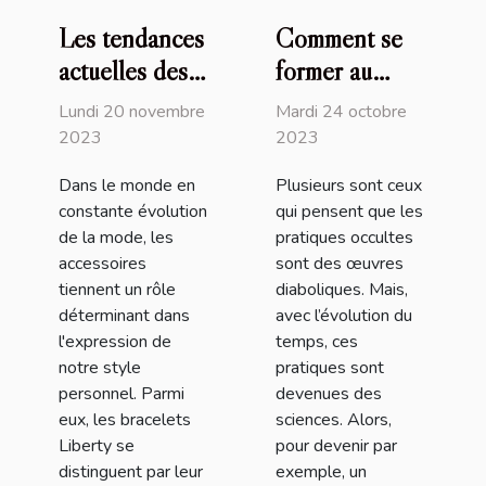
Les tendances
Comment se
actuelles des
former au
bracelets
magnétisme ?
Lundi 20 novembre
Mardi 24 octobre
Liberty et
2023
2023
comment les
Dans le monde en
Plusieurs sont ceux
intégrer dans
constante évolution
qui pensent que les
votre style
de la mode, les
pratiques occultes
quotidien
accessoires
sont des œuvres
tiennent un rôle
diaboliques. Mais,
déterminant dans
avec l’évolution du
l'expression de
temps, ces
notre style
pratiques sont
personnel. Parmi
devenues des
eux, les bracelets
sciences. Alors,
Liberty se
pour devenir par
distinguent par leur
exemple, un