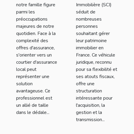
protection de
notre famille figure
Immobilière (SCI)
vos biens et de
parmi les
séduit de
préoccupations
nombreuses
votre famille
majeures de notre
personnes
quotidien. Face à la
souhaitant gérer
complexité des
leur patrimoine
offres d'assurance,
immobilier en
s'orienter vers un
France. Ce véhicule
courtier d'assurance
juridique, reconnu
local peut
pour sa flexibilité et
représenter une
ses atouts fiscaux,
solution
offre une
avantageuse. Ce
structuration
professionnel est
intéressante pour
un allié de taille
l'acquisition, la
dans le dédale...
gestion et la
transmission...