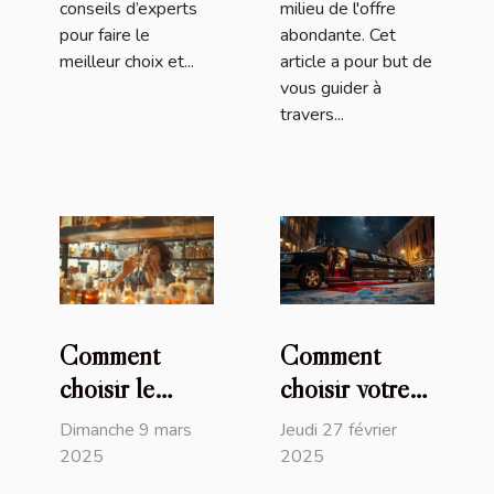
conseils d’experts
milieu de l'offre
pour faire le
abondante. Cet
meilleur choix et...
article a pour but de
vous guider à
travers...
Comment
Comment
choisir le
choisir votre
parfum parfait
service de
Dimanche 9 mars
Jeudi 27 février
pour chaque
location de
2025
2025
occasion
limousine pour