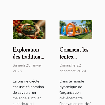
Exploration
Comment les
des traditions
tentes
culinaires
gonflables
Samedi 25 janvier
Dimanche 22
créoles à
peuvent
2025
décembre 2024
travers la
transformer
La cuisine créole
Dans le monde
sauce chien
vos
est une célébration
dynamique de
événements
de saveurs, un
l'organisation
mélange subtil et
d'événements,
audacieux qui
l'innovation est clef