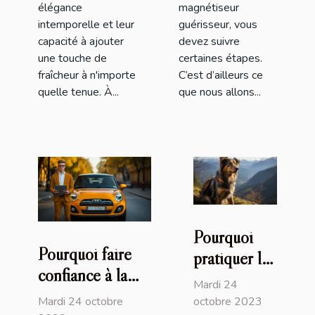
élégance
magnétiseur
intemporelle et leur
guérisseur, vous
capacité à ajouter
devez suivre
une touche de
certaines étapes.
fraîcheur à n'importe
C’est d’ailleurs ce
quelle tenue. À...
que nous allons...
Pourquoi
Pourquoi faire
pratiquer le
confiance à la
cani-VTT
Mardi 24
plateforme
avec son
Mardi 24 octobre
octobre 2023