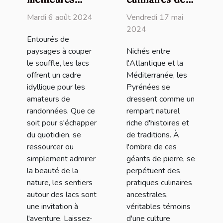
randonnées
Pyrénées : un
Mardi 6 août 2024
Vendredi 17 mai
autour du lac
héritage
2024
Entourés de
préservé
paysages à couper
Nichés entre
le souffle, les lacs
l'Atlantique et la
offrent un cadre
Méditerranée, les
idyllique pour les
Pyrénées se
amateurs de
dressent comme un
randonnées. Que ce
rempart naturel
soit pour s'échapper
riche d'histoires et
du quotidien, se
de traditions. À
ressourcer ou
l'ombre de ces
simplement admirer
géants de pierre, se
la beauté de la
perpétuent des
nature, les sentiers
pratiques culinaires
autour des lacs sont
ancestrales,
une invitation à
véritables témoins
l'aventure. Laissez-
d'une culture