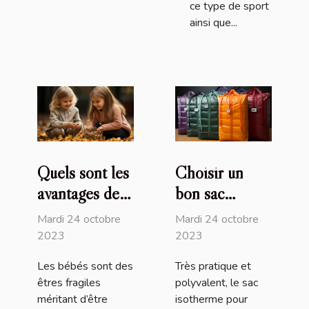
ce type de sport
ainsi que...
Quels sont les
Choisir un
avantages de
bon sac
recourir au
isotherme :
Mardi 24 octobre
Mardi 24 octobre
service de
comment s’y
2023
2023
baby-sitting
prendre ?
Les bébés sont des
Très pratique et
en ligne de
êtres fragiles
polyvalent, le sac
Nounou Top ?
méritant d’être
isotherme pour