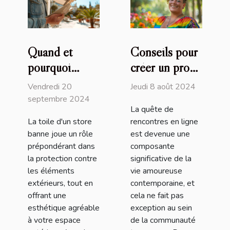
Quand et
Conseils pour
pourquoi
créer un profil
remplacer la
attrayant sur
Vendredi 20
Jeudi 8 août 2024
toile de votre
un site de
septembre 2024
La quête de
store banne
rencontres
La toile d'un store
rencontres en ligne
transgenres
banne joue un rôle
est devenue une
prépondérant dans
composante
la protection contre
significative de la
les éléments
vie amoureuse
extérieurs, tout en
contemporaine, et
offrant une
cela ne fait pas
esthétique agréable
exception au sein
à votre espace
de la communauté