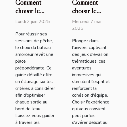
Comment
Comment
choisir le
choisir le
meilleur
meilleur jeu
Lundi 2 juin 2025
Mercredi 7 mai
bateau
d'évasion
2025
Pour réussir ses
amorceur pour
thématique
sessions de pêche,
Plongez dans
vos sessions
pour votre
le choix du bateau
l'univers captivant
de pêche
prochaine
amorceur revêt une
des jeux d'évasion
aventure
place
thématiques, ces
prépondérante. Ce
aventures
guide détaillé offre
immersives qui
un éclairage sur les
stimulent l'esprit et
critères à considérer
renforcent la
afin d’optimiser
cohésion d'équipe.
chaque sortie au
Choisir l'expérience
bord de l’eau.
qui vous convient
Laissez-vous guider
peut parfois
à travers les
s'avérer délicat au