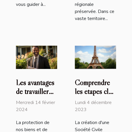
vous guider à...
régionale
préservée. Dans ce
vaste territoire...
Les avantages
Comprendre
de travailler
les étapes clés
avec un
et la
Mercredi 14 février
Lundi 4 décembre
courtier
réglementation
2024
2023
d'assurance
pour créer une
La protection de
La création d'une
local pour la
SCI en France
nos biens et de
Société Civile