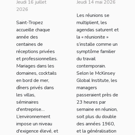
Jeudi 16 juillet
Jeudi 14 mai 2026
(83) ? David
d’affirmer un
2026
Les réunions se
Millet sort le
leadership
Saint-Tropez
multiplient, les
grand jeu !
moderne
accueille chaque
agendas saturent et
année des
la « réunionite »
centaines de
s’installe comme un
réceptions privées
symptôme familier
et professionnelles.
du travail
Mariages dans les
contemporain.
domaines, cocktails
Selon le McKinsey
en bord de mer,
Global Institute, les
dîners privés dans
managers
les villas,
passeraient près de
séminaires
23 heures par
d'entreprise…
semaine en réunion,
L’environnement
soit plus du double
impose un niveau
des années 1960,
d'exigence élevé, et
et la généralisation