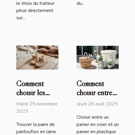
le choix du traiteur
du...
pèse directement
sur...
Comment
Comment
choisir les
choisir entre
meilleures
un panier en
Mardi 25 novembre
Jeudi 28 août 2025
pantoufles en
osier et un
2025
Choisir entre un
laine pour un
panier en
Trouver la paire de
panier en osier et un
confort
plastique ?
pantoufles en laine
panier en plastique