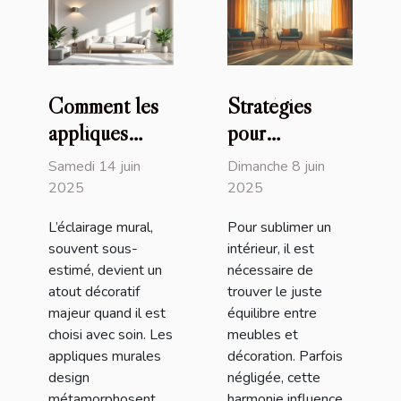
Comment les
Stratégies
appliques
pour
murales design
harmoniser
Samedi 14 juin
Dimanche 8 juin
transforment
vos meubles
2025
2025
votre intérieur
avec la
L’éclairage mural,
Pour sublimer un
décoration
souvent sous-
intérieur, il est
intérieure
estimé, devient un
nécessaire de
atout décoratif
trouver le juste
majeur quand il est
équilibre entre
choisi avec soin. Les
meubles et
appliques murales
décoration. Parfois
design
négligée, cette
métamorphosent
harmonie influence