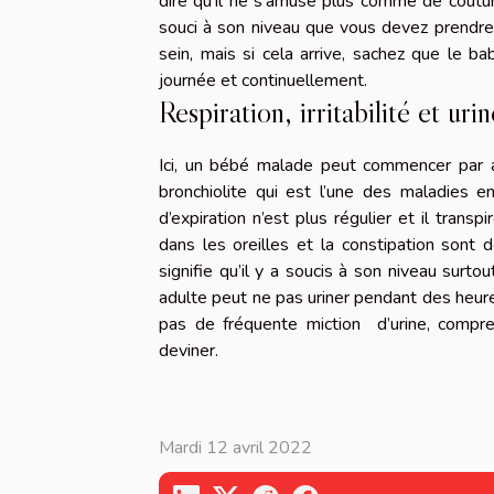
dire qu’il ne s’amuse plus comme de coutume
souci à son niveau que vous devez prendre 
sein, mais si cela arrive, sachez que le b
journée et continuellement.
Respiration, irritabilité et urin
Ici, un bébé malade peut commencer par avo
bronchiolite qui est l’une des maladies en
d’expiration n’est plus régulier et il trans
dans les oreilles et la constipation sont 
signifie qu’il y a soucis à son niveau surto
adulte peut ne pas uriner pendant des heures
pas de fréquente miction d’urine, compr
deviner.
Mardi 12 avril 2022