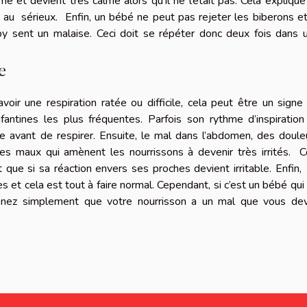
 et devient très calme alors qu’il ne l’était pas. Cela explique
au sérieux. Enfin, un bébé ne peut pas rejeter les biberons et
aby sent un malaise. Ceci doit se répéter donc deux fois dans 
e
ir une respiration ratée ou difficile, cela peut être un signe
fantines les plus fréquentes. Parfois son rythme d’inspiration
pire avant de respirer. Ensuite, le mal dans l’abdomen, des doule
des maux qui amènent les nourrissons à devenir très irrités. C
ut que si sa réaction envers ses proches devient irritable. Enfin,
 et cela est tout à faire normal. Cependant, si c’est un bébé qui 
enez simplement que votre nourrisson a un mal que vous de