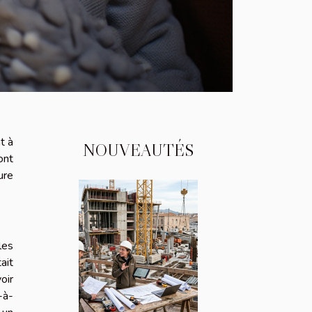
t à
NOUVEAUTÉS
ont
ure
les
ait
oir
-à-