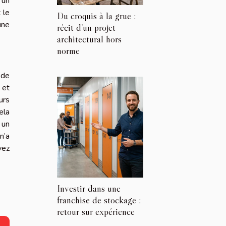
 un
 le
Du croquis à la grue :
une
récit d’un projet
architectural hors
norme
 de
 et
urs
ela
 un
n’a
vez
Investir dans une
franchise de stockage :
retour sur expérience