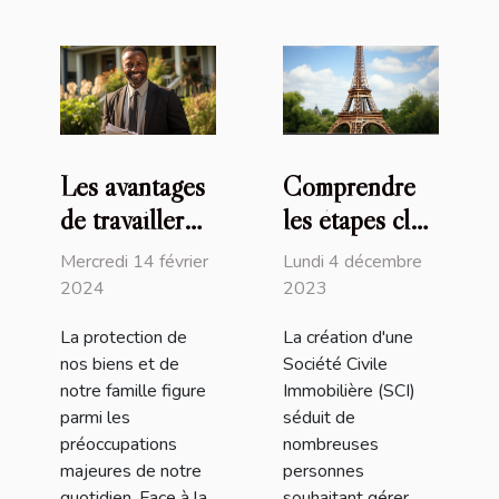
Les avantages
Comprendre
de travailler
les étapes clés
avec un
et la
Mercredi 14 février
Lundi 4 décembre
courtier
réglementation
2024
2023
d'assurance
pour créer une
La protection de
La création d'une
local pour la
SCI en France
nos biens et de
Société Civile
protection de
notre famille figure
Immobilière (SCI)
vos biens et de
parmi les
séduit de
préoccupations
nombreuses
votre famille
majeures de notre
personnes
quotidien. Face à la
souhaitant gérer