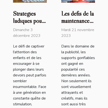
Stratégies
Les défis de la
ludiques pour
maintenance
stimuler
des supports
Dimanche 3
Mardi 21 novembre
l'engagement
publicitaires
décembre 2023
2023
des enfants
gonflables
Le défi de captiver
Dans le domaine de
dans leurs
l'attention des
la publicité, les
devoirs
enfants et de les
supports gonflables
encourager à se
ont gagné en
plonger dans leurs
popularité ces
devoirs peut parfois
dernières années.
sembler
Non seulement ils
insurmontable. Face
sont visuellement
à une génération en
attrayants et
constante quête de
créatifs, mais ils
stimulation,
sont aussi très