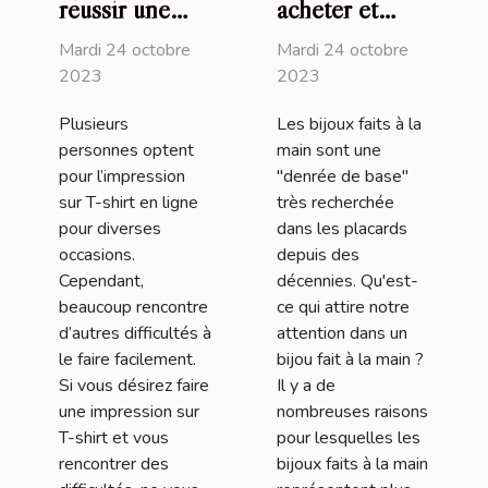
réussir une
acheter et
impression sur
utiliser les
Mardi 24 octobre
Mardi 24 octobre
T-shirt en
bijoux faits à
2023
2023
ligne ?
la main ?
Plusieurs
Les bijoux faits à la
personnes optent
main sont une
pour l’impression
"denrée de base"
sur T-shirt en ligne
très recherchée
pour diverses
dans les placards
occasions.
depuis des
Cependant,
décennies. Qu'est-
beaucoup rencontre
ce qui attire notre
d’autres difficultés à
attention dans un
le faire facilement.
bijou fait à la main ?
Si vous désirez faire
Il y a de
une impression sur
nombreuses raisons
T-shirt et vous
pour lesquelles les
rencontrer des
bijoux faits à la main