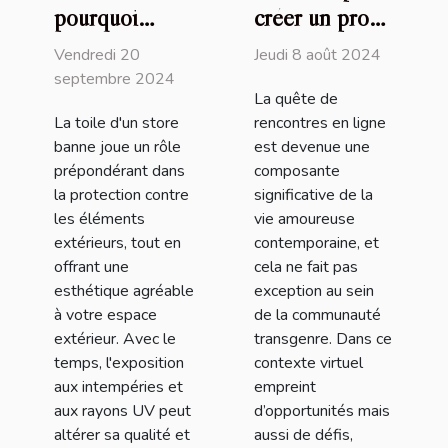
pourquoi
créer un profil
remplacer la
attrayant sur
Vendredi 20
Jeudi 8 août 2024
toile de votre
un site de
septembre 2024
La quête de
store banne
rencontres
La toile d'un store
rencontres en ligne
transgenres
banne joue un rôle
est devenue une
prépondérant dans
composante
la protection contre
significative de la
les éléments
vie amoureuse
extérieurs, tout en
contemporaine, et
offrant une
cela ne fait pas
esthétique agréable
exception au sein
à votre espace
de la communauté
extérieur. Avec le
transgenre. Dans ce
temps, l'exposition
contexte virtuel
aux intempéries et
empreint
aux rayons UV peut
d’opportunités mais
altérer sa qualité et
aussi de défis,