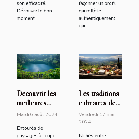
son efficacité.
façonner un profil
Découvrir le bon
qui reflète
moment...
authentiquement
qui...
Découvrir les
Les traditions
meilleures
culinaires des
randonnées
Pyrénées : un
Mardi 6 août 2024
Vendredi 17 mai
autour du lac
héritage
2024
Entourés de
préservé
paysages à couper
Nichés entre