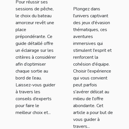
Pour réussir ses
amorceur pour
thématique
sessions de pêche,
Plongez dans
vos sessions
pour votre
le choix du bateau
l'univers captivant
de pêche
prochaine
amorceur revêt une
des jeux d'évasion
aventure
place
thématiques, ces
prépondérante. Ce
aventures
guide détaillé offre
immersives qui
un éclairage sur les
stimulent l'esprit et
critères à considérer
renforcent la
afin d’optimiser
cohésion d'équipe.
chaque sortie au
Choisir l'expérience
bord de l’eau.
qui vous convient
Laissez-vous guider
peut parfois
à travers les
s'avérer délicat au
conseils d’experts
milieu de l'offre
pour faire le
abondante. Cet
meilleur choix et...
article a pour but de
vous guider à
travers...