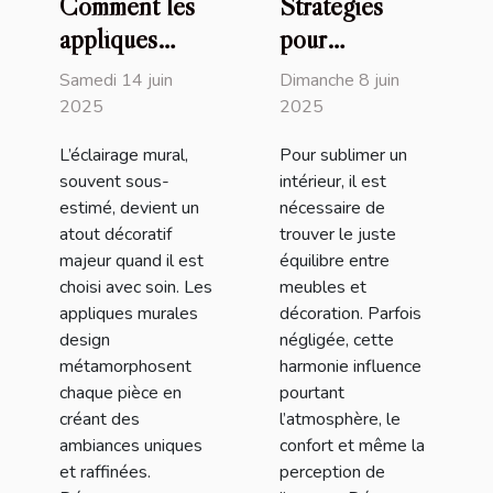
Comment les
Stratégies
appliques
pour
murales design
harmoniser
Samedi 14 juin
Dimanche 8 juin
transforment
vos meubles
2025
2025
votre intérieur
avec la
L’éclairage mural,
Pour sublimer un
décoration
souvent sous-
intérieur, il est
intérieure
estimé, devient un
nécessaire de
atout décoratif
trouver le juste
majeur quand il est
équilibre entre
choisi avec soin. Les
meubles et
appliques murales
décoration. Parfois
design
négligée, cette
métamorphosent
harmonie influence
chaque pièce en
pourtant
créant des
l’atmosphère, le
ambiances uniques
confort et même la
et raffinées.
perception de