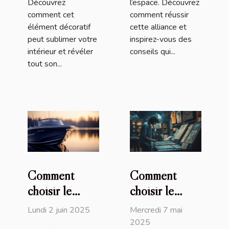
Découvrez
l’espace. Découvrez
comment cet
comment réussir
élément décoratif
cette alliance et
peut sublimer votre
inspirez-vous des
intérieur et révéler
conseils qui...
tout son...
Comment
Comment
choisir le
choisir le
meilleur
meilleur jeu
Lundi 2 juin 2025
Mercredi 7 mai
bateau
d'évasion
2025