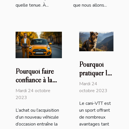
quelle tenue. À...
que nous allons...
Pourquoi
Pourquoi faire
pratiquer le
confiance à la
cani-VTT
Mardi 24
plateforme
avec son
Mardi 24 octobre
octobre 2023
Immatriculer.com
2023
chien ?
Le cani-VTT est
?
L’achat ou l’acquisition
un sport offrant
d’un nouveau véhicule
de nombreux
d’occasion entraîne la
avantages tant