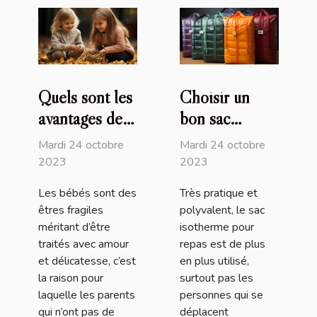
Quels sont les
Choisir un
avantages de
bon sac
recourir au
isotherme :
Mardi 24 octobre
Mardi 24 octobre
service de
comment s’y
2023
2023
baby-sitting
prendre ?
Les bébés sont des
Très pratique et
en ligne de
êtres fragiles
polyvalent, le sac
Nounou Top ?
méritant d’être
isotherme pour
traités avec amour
repas est de plus
et délicatesse, c’est
en plus utilisé,
la raison pour
surtout pas les
laquelle les parents
personnes qui se
qui n’ont pas de
déplacent