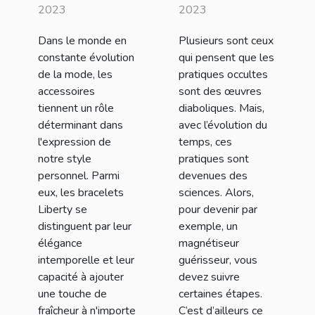
Liberty et
2023
2023
comment les
Dans le monde en
Plusieurs sont ceux
intégrer dans
constante évolution
qui pensent que les
votre style
de la mode, les
pratiques occultes
quotidien
accessoires
sont des œuvres
tiennent un rôle
diaboliques. Mais,
déterminant dans
avec l’évolution du
l'expression de
temps, ces
notre style
pratiques sont
personnel. Parmi
devenues des
eux, les bracelets
sciences. Alors,
Liberty se
pour devenir par
distinguent par leur
exemple, un
élégance
magnétiseur
intemporelle et leur
guérisseur, vous
capacité à ajouter
devez suivre
une touche de
certaines étapes.
fraîcheur à n'importe
C’est d’ailleurs ce