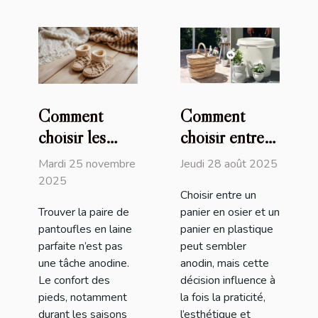
Comment
Comment
choisir les
choisir entre
meilleures
un panier en
Mardi 25 novembre
Jeudi 28 août 2025
pantoufles en
osier et un
2025
Choisir entre un
laine pour un
panier en
Trouver la paire de
panier en osier et un
confort
plastique ?
pantoufles en laine
panier en plastique
optimal ?
parfaite n’est pas
peut sembler
une tâche anodine.
anodin, mais cette
Le confort des
décision influence à
pieds, notamment
la fois la praticité,
durant les saisons
l’esthétique et