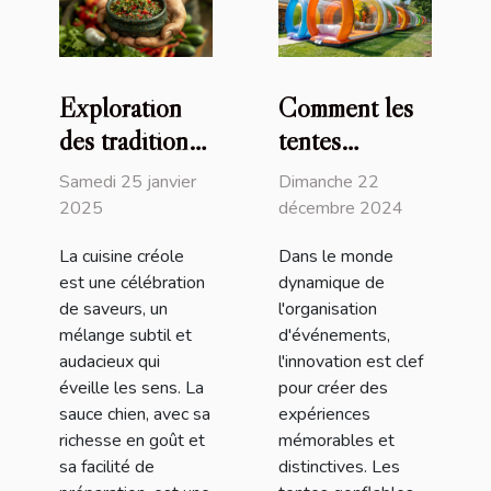
Exploration
Comment les
des traditions
tentes
culinaires
gonflables
Samedi 25 janvier
Dimanche 22
créoles à
peuvent
2025
décembre 2024
travers la
transformer
La cuisine créole
Dans le monde
sauce chien
vos
est une célébration
dynamique de
événements
de saveurs, un
l'organisation
mélange subtil et
d'événements,
audacieux qui
l'innovation est clef
éveille les sens. La
pour créer des
sauce chien, avec sa
expériences
richesse en goût et
mémorables et
sa facilité de
distinctives. Les