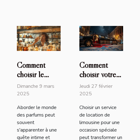
Comment
Comment
choisir le
choisir votre
parfum parfait
service de
Dimanche 9 mars
Jeudi 27 février
pour chaque
location de
2025
2025
occasion
limousine pour
Aborder le monde
Choisir un service
un événement
des parfums peut
de location de
spécial
souvent
limousine pour une
s'apparenter à une
occasion spéciale
quête intime et
peut transformer un