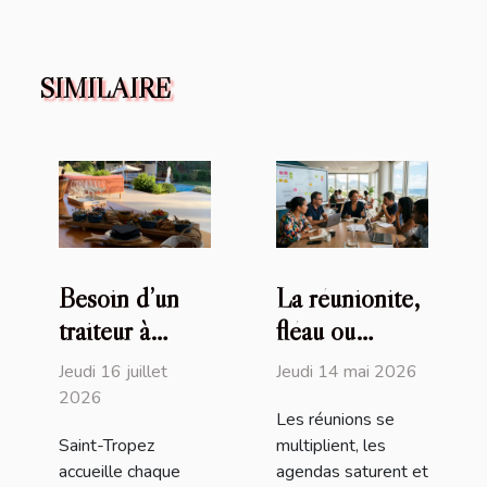
SIMILAIRE
Besoin d’un
La réunionite,
traiteur à
fléau ou
Saint-Tropez
opportunité
Jeudi 16 juillet
Jeudi 14 mai 2026
(83) ? David
d’affirmer un
2026
Les réunions se
Millet sort le
leadership
Saint-Tropez
multiplient, les
grand jeu !
moderne
accueille chaque
agendas saturent et