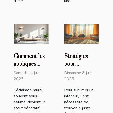
d’une...
une...
Comment les
Stratégies
appliques
pour
murales design
harmoniser
Samedi 14 juin
Dimanche 8 juin
transforment
vos meubles
2025
2025
votre intérieur
avec la
L’éclairage mural,
Pour sublimer un
décoration
souvent sous-
intérieur, il est
intérieure
estimé, devient un
nécessaire de
atout décoratif
trouver le juste