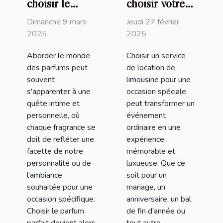
choisir le
choisir votre
parfum parfait
service de
Dimanche 9 mars
Jeudi 27 février
pour chaque
location de
2025
2025
occasion
limousine pour
Aborder le monde
Choisir un service
un événement
des parfums peut
de location de
spécial
souvent
limousine pour une
s'apparenter à une
occasion spéciale
quête intime et
peut transformer un
personnelle, où
événement
chaque fragrance se
ordinaire en une
doit de refléter une
expérience
facette de notre
mémorable et
personnalité ou de
luxueuse. Que ce
l’ambiance
soit pour un
souhaitée pour une
mariage, un
occasion spécifique.
anniversaire, un bal
Choisir le parfum
de fin d'année ou