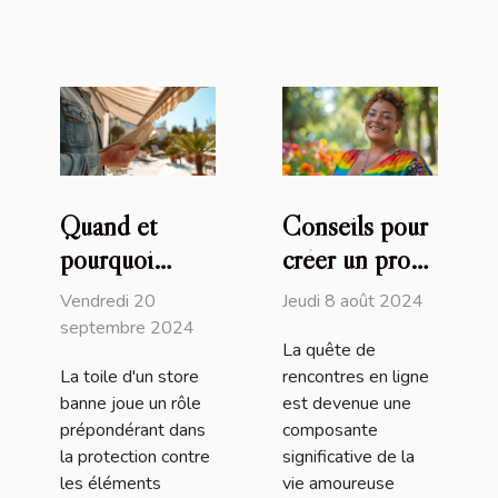
Quand et
Conseils pour
pourquoi
créer un profil
remplacer la
attrayant sur
Vendredi 20
Jeudi 8 août 2024
toile de votre
un site de
septembre 2024
La quête de
store banne
rencontres
La toile d'un store
rencontres en ligne
transgenres
banne joue un rôle
est devenue une
prépondérant dans
composante
la protection contre
significative de la
les éléments
vie amoureuse