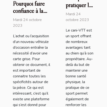
Pourquoi faire
pratiquer le
confiance à la
cani-VTT
Mardi 24
plateforme
avec son
Mardi 24 octobre
octobre 2023
Immatriculer.com
2023
chien ?
Le cani-VTT est
?
L’achat ou l’acquisition
un sport offrant
d’un nouveau véhicule
de nombreux
d’occasion entraîne la
avantages tant
nécessité d’avoir une
au chien qu’à son
carte grise. Pour
propriétaire. Au-
obtenir ce document, il
delà du but de
est important de
maintenir une
connaitre toutes les
bonne santé
spécificités autour de
physique, la
la pièce. Ce qui est
pratique de ce
intéressant, c’est qu’il
sport permet
existe une plateforme
également de
qui s’est donné pour
renforcer les