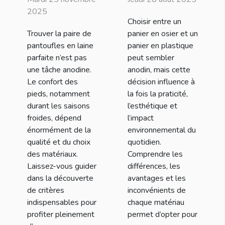
pantoufles en
osier et un
2025
Choisir entre un
laine pour un
panier en
Trouver la paire de
panier en osier et un
confort
plastique ?
pantoufles en laine
panier en plastique
optimal ?
parfaite n’est pas
peut sembler
une tâche anodine.
anodin, mais cette
Le confort des
décision influence à
pieds, notamment
la fois la praticité,
durant les saisons
l’esthétique et
froides, dépend
l’impact
énormément de la
environnemental du
qualité et du choix
quotidien.
des matériaux.
Comprendre les
Laissez-vous guider
différences, les
dans la découverte
avantages et les
de critères
inconvénients de
indispensables pour
chaque matériau
profiter pleinement
permet d’opter pour