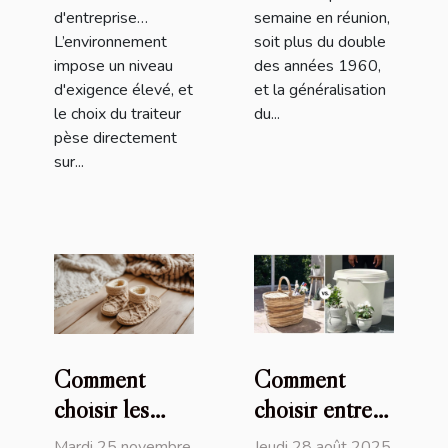
d'entreprise…
semaine en réunion,
L’environnement
soit plus du double
impose un niveau
des années 1960,
d'exigence élevé, et
et la généralisation
le choix du traiteur
du...
pèse directement
sur...
Comment
Comment
choisir les
choisir entre
meilleures
un panier en
Mardi 25 novembre
Jeudi 28 août 2025