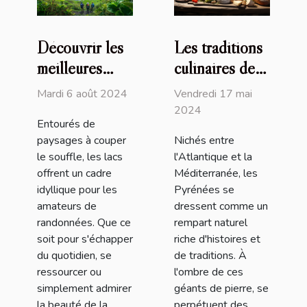
Découvrir les
Les traditions
meilleures
culinaires des
randonnées
Pyrénées : un
Mardi 6 août 2024
Vendredi 17 mai
autour du lac
héritage
2024
Entourés de
préservé
paysages à couper
Nichés entre
le souffle, les lacs
l'Atlantique et la
offrent un cadre
Méditerranée, les
idyllique pour les
Pyrénées se
amateurs de
dressent comme un
randonnées. Que ce
rempart naturel
soit pour s'échapper
riche d'histoires et
du quotidien, se
de traditions. À
ressourcer ou
l'ombre de ces
simplement admirer
géants de pierre, se
la beauté de la
perpétuent des