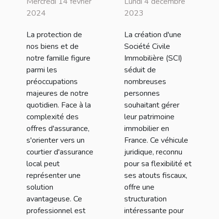
Mercredi 14 février
Lundi 4 décembre
courtier
réglementation
2024
2023
d'assurance
pour créer une
La protection de
La création d'une
local pour la
SCI en France
nos biens et de
Société Civile
protection de
notre famille figure
Immobilière (SCI)
vos biens et de
parmi les
séduit de
préoccupations
nombreuses
votre famille
majeures de notre
personnes
quotidien. Face à la
souhaitant gérer
complexité des
leur patrimoine
offres d'assurance,
immobilier en
s'orienter vers un
France. Ce véhicule
courtier d'assurance
juridique, reconnu
local peut
pour sa flexibilité et
représenter une
ses atouts fiscaux,
solution
offre une
avantageuse. Ce
structuration
professionnel est
intéressante pour