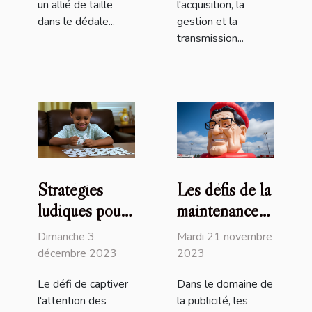
un allié de taille
l'acquisition, la
dans le dédale...
gestion et la
transmission...
Stratégies
Les défis de la
ludiques pour
maintenance
stimuler
des supports
Dimanche 3
Mardi 21 novembre
l'engagement
publicitaires
décembre 2023
2023
des enfants
gonflables
Le défi de captiver
Dans le domaine de
dans leurs
l'attention des
la publicité, les