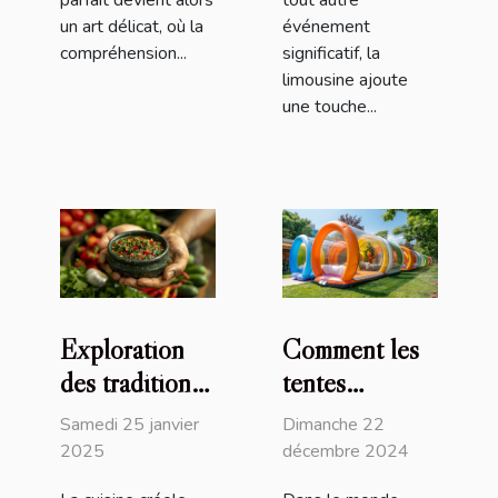
parfait devient alors
tout autre
un art délicat, où la
événement
compréhension...
significatif, la
limousine ajoute
une touche...
Exploration
Comment les
des traditions
tentes
culinaires
gonflables
Samedi 25 janvier
Dimanche 22
créoles à
peuvent
2025
décembre 2024
travers la
transformer