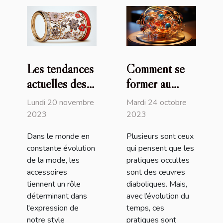
Les tendances
Comment se
actuelles des
former au
bracelets
magnétisme ?
Lundi 20 novembre
Mardi 24 octobre
Liberty et
2023
2023
comment les
Dans le monde en
Plusieurs sont ceux
intégrer dans
constante évolution
qui pensent que les
votre style
de la mode, les
pratiques occultes
quotidien
accessoires
sont des œuvres
tiennent un rôle
diaboliques. Mais,
déterminant dans
avec l’évolution du
l'expression de
temps, ces
notre style
pratiques sont