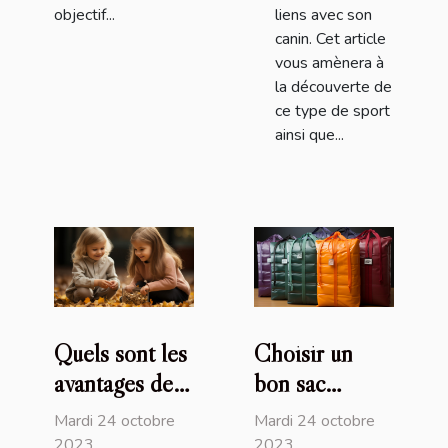
objectif...
liens avec son
canin. Cet article
vous amènera à
la découverte de
ce type de sport
ainsi que...
Quels sont les
Choisir un
avantages de
bon sac
recourir au
isotherme :
Mardi 24 octobre
Mardi 24 octobre
service de
comment s’y
2023
2023