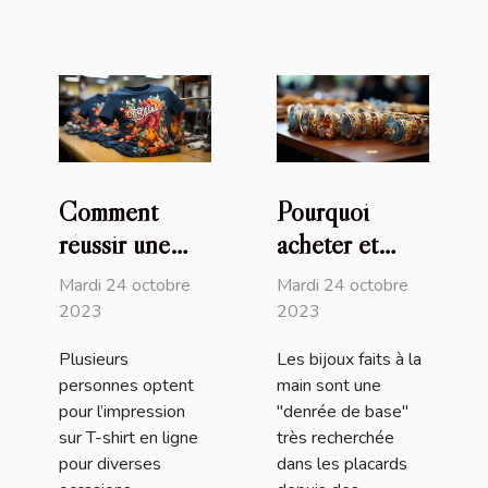
Comment
Pourquoi
réussir une
acheter et
impression sur
utiliser les
Mardi 24 octobre
Mardi 24 octobre
T-shirt en
bijoux faits à
2023
2023
ligne ?
la main ?
Plusieurs
Les bijoux faits à la
personnes optent
main sont une
pour l’impression
"denrée de base"
sur T-shirt en ligne
très recherchée
pour diverses
dans les placards