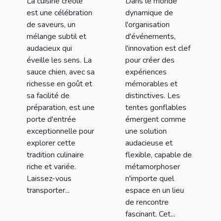
La cuisine créole
Dans le monde
sauce chien
vos
est une célébration
dynamique de
événements
de saveurs, un
l'organisation
mélange subtil et
d'événements,
audacieux qui
l'innovation est clef
éveille les sens. La
pour créer des
sauce chien, avec sa
expériences
richesse en goût et
mémorables et
sa facilité de
distinctives. Les
préparation, est une
tentes gonflables
porte d'entrée
émergent comme
exceptionnelle pour
une solution
explorer cette
audacieuse et
tradition culinaire
flexible, capable de
riche et variée.
métamorphoser
Laissez-vous
n'importe quel
transporter...
espace en un lieu
de rencontre
fascinant. Cet...