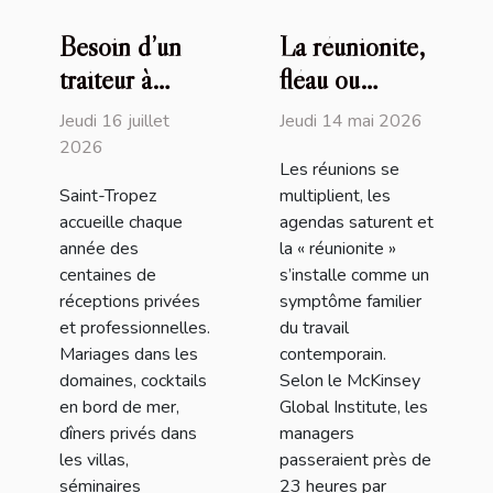
Besoin d’un
La réunionite,
traiteur à
fléau ou
Saint-Tropez
opportunité
Jeudi 16 juillet
Jeudi 14 mai 2026
(83) ? David
d’affirmer un
2026
Les réunions se
Millet sort le
leadership
Saint-Tropez
multiplient, les
grand jeu !
moderne
accueille chaque
agendas saturent et
année des
la « réunionite »
centaines de
s’installe comme un
réceptions privées
symptôme familier
et professionnelles.
du travail
Mariages dans les
contemporain.
domaines, cocktails
Selon le McKinsey
en bord de mer,
Global Institute, les
dîners privés dans
managers
les villas,
passeraient près de
séminaires
23 heures par