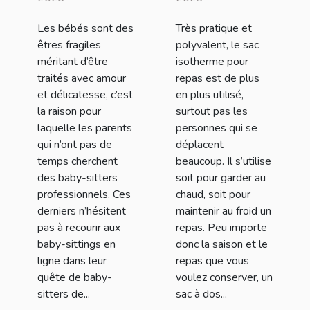
baby-sitting
prendre ?
Les bébés sont des
Très pratique et
en ligne de
êtres fragiles
polyvalent, le sac
Nounou Top ?
méritant d’être
isotherme pour
traités avec amour
repas est de plus
et délicatesse, c’est
en plus utilisé,
la raison pour
surtout pas les
laquelle les parents
personnes qui se
qui n’ont pas de
déplacent
temps cherchent
beaucoup. Il s’utilise
des baby-sitters
soit pour garder au
professionnels. Ces
chaud, soit pour
derniers n’hésitent
maintenir au froid un
pas à recourir aux
repas. Peu importe
baby-sittings en
donc la saison et le
ligne dans leur
repas que vous
quête de baby-
voulez conserver, un
sitters de...
sac à dos...