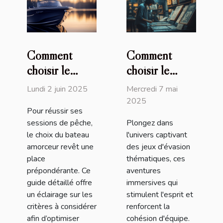
Comment
Comment
choisir le
choisir le
meilleur
meilleur jeu
Lundi 2 juin 2025
Mercredi 7 mai
bateau
d'évasion
2025
Pour réussir ses
amorceur pour
thématique
sessions de pêche,
Plongez dans
vos sessions
pour votre
le choix du bateau
l'univers captivant
de pêche
prochaine
amorceur revêt une
des jeux d'évasion
aventure
place
thématiques, ces
prépondérante. Ce
aventures
guide détaillé offre
immersives qui
un éclairage sur les
stimulent l'esprit et
critères à considérer
renforcent la
afin d’optimiser
cohésion d'équipe.