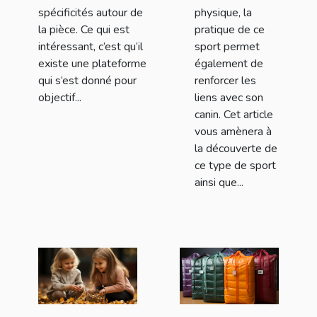
spécificités autour de
physique, la
la pièce. Ce qui est
pratique de ce
intéressant, c’est qu’il
sport permet
existe une plateforme
également de
qui s’est donné pour
renforcer les
objectif...
liens avec son
canin. Cet article
vous amènera à
la découverte de
ce type de sport
ainsi que...