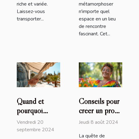
riche et variée.
métamorphoser
Laissez-vous
n'importe quel
transporter...
espace en un lieu
de rencontre
fascinant. Cet...
Quand et
Conseils pour
pourquoi
créer un profil
remplacer la
attrayant sur
Vendredi 20
Jeudi 8 août 2024
toile de votre
un site de
septembre 2024
La quête de
store banne
rencontres