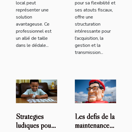
local peut
pour sa flexibilité et
représenter une
ses atouts fiscaux,
solution
offre une
avantageuse. Ce
structuration
professionnel est
intéressante pour
un allié de taille
l'acquisition, la
dans le dédale...
gestion et la
transmission...
Stratégies
Les défis de la
ludiques pour
maintenance