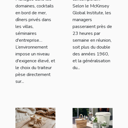
domaines, cocktails
Selon le McKinsey
en bord de mer,
Global Institute, les
dîners privés dans
managers
les villas,
passeraient près de
séminaires
23 heures par
d'entreprise…
semaine en réunion,
L’environnement
soit plus du double
impose un niveau
des années 1960,
d'exigence élevé, et
et la généralisation
le choix du traiteur
du...
pèse directement
sur...