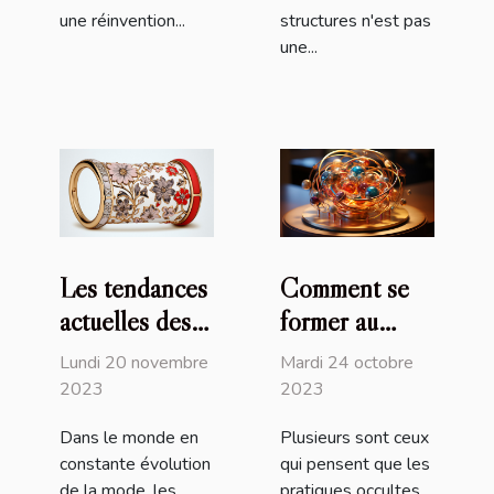
une réinvention...
structures n'est pas
une...
Les tendances
Comment se
actuelles des
former au
bracelets
magnétisme ?
Lundi 20 novembre
Mardi 24 octobre
Liberty et
2023
2023
comment les
Dans le monde en
Plusieurs sont ceux
intégrer dans
constante évolution
qui pensent que les
votre style
de la mode, les
pratiques occultes