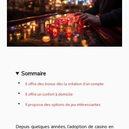
Sommaire
Il offre des bonus dès la création d’un compte
Il offre un confort à domicile
Il propose des options de jeu intéressantes
Depuis quelques années, l’adoption de casino en