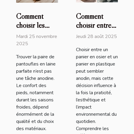
Comment
Comment
choisir les
choisir entre
meilleures
un panier en
Mardi 25 novembre
Jeudi 28 août 2025
pantoufles en
osier et un
2025
Choisir entre un
laine pour un
panier en
Trouver la paire de
panier en osier et un
confort
plastique ?
pantoufles en laine
panier en plastique
optimal ?
parfaite n’est pas
peut sembler
une tâche anodine.
anodin, mais cette
Le confort des
décision influence à
pieds, notamment
la fois la praticité,
durant les saisons
l’esthétique et
froides, dépend
l’impact
énormément de la
environnemental du
qualité et du choix
quotidien.
des matériaux.
Comprendre les