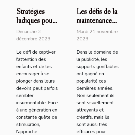
Stratégies
Les défis de la
ludiques pour
maintenance
stimuler
des supports
Dimanche 3
Mardi 21 novembre
l'engagement
publicitaires
décembre 2023
2023
des enfants
gonflables
Le défi de captiver
Dans le domaine de
dans leurs
l'attention des
la publicité, les
devoirs
enfants et de les
supports gonflables
encourager à se
ont gagné en
plonger dans leurs
popularité ces
devoirs peut parfois
dernières années.
sembler
Non seulement ils
insurmontable. Face
sont visuellement
à une génération en
attrayants et
constante quête de
créatifs, mais ils
stimulation,
sont aussi très
l'approche
efficaces pour