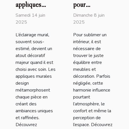
appliques
pour
murales design
harmoniser
Samedi 14 juin
Dimanche 8 juin
transforment
vos meubles
2025
2025
votre intérieur
avec la
L’éclairage mural,
Pour sublimer un
décoration
souvent sous-
intérieur, il est
intérieure
estimé, devient un
nécessaire de
atout décoratif
trouver le juste
majeur quand il est
équilibre entre
choisi avec soin. Les
meubles et
appliques murales
décoration. Parfois
design
négligée, cette
métamorphosent
harmonie influence
chaque pièce en
pourtant
créant des
l’atmosphère, le
ambiances uniques
confort et même la
et raffinées.
perception de
Découvrez
l’espace. Découvrez