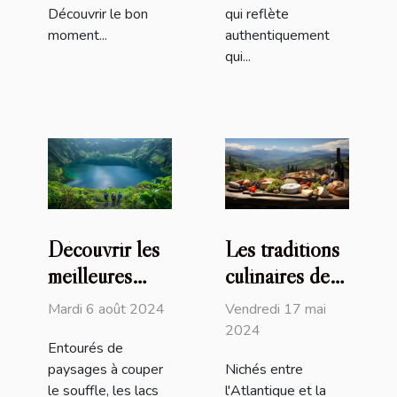
Découvrir le bon
qui reflète
moment...
authentiquement
qui...
Découvrir les
Les traditions
meilleures
culinaires des
randonnées
Pyrénées : un
Mardi 6 août 2024
Vendredi 17 mai
autour du lac
héritage
2024
Entourés de
préservé
paysages à couper
Nichés entre
le souffle, les lacs
l'Atlantique et la