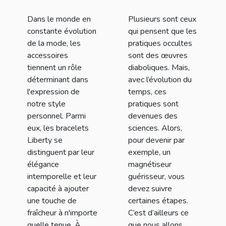
comment les
Dans le monde en
Plusieurs sont ceux
intégrer dans
constante évolution
qui pensent que les
votre style
de la mode, les
pratiques occultes
quotidien
accessoires
sont des œuvres
tiennent un rôle
diaboliques. Mais,
déterminant dans
avec l’évolution du
l'expression de
temps, ces
notre style
pratiques sont
personnel. Parmi
devenues des
eux, les bracelets
sciences. Alors,
Liberty se
pour devenir par
distinguent par leur
exemple, un
élégance
magnétiseur
intemporelle et leur
guérisseur, vous
capacité à ajouter
devez suivre
une touche de
certaines étapes.
fraîcheur à n'importe
C’est d’ailleurs ce
quelle tenue. À...
que nous allons...