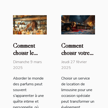
Comment
Comment
choisir le
choisir votre
parfum parfait
service de
Dimanche 9 mars
Jeudi 27 février
pour chaque
location de
2025
2025
occasion
limousine pour
Aborder le monde
Choisir un service
un événement
des parfums peut
de location de
spécial
souvent
limousine pour une
s'apparenter à une
occasion spéciale
quête intime et
peut transformer un
personnelle, où
événement