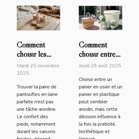
Comment
Comment
choisir les
choisir entre
meilleures
un panier en
Mardi 25 novembre
Jeudi 28 août 2025
pantoufles en
osier et un
2025
Choisir entre un
laine pour un
panier en
Trouver la paire de
panier en osier et un
confort
plastique ?
pantoufles en laine
panier en plastique
optimal ?
parfaite n’est pas
peut sembler
une tâche anodine.
anodin, mais cette
Le confort des
décision influence à
pieds, notamment
la fois la praticité,
durant les saisons
l’esthétique et
froides, dépend
l’impact