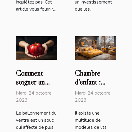
inquiétez pas. Cet
un investissement
article vous fournir...
que les...
Comment
Chambre
soigner un
d’enfant :
ventre
pourquoi
Mardi 24 octobre
Mardi 24 octobre
ballonné ?
choisir le lit
2023
2023
plexiglas ?
Le ballonnement du
Il existe une
ventre est un souci
multitude de
qui affecte de plus
modèles de lits