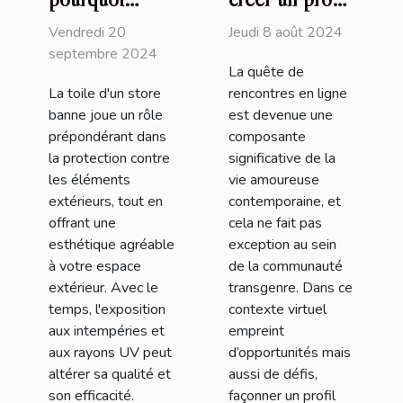
remplacer la
attrayant sur
Vendredi 20
Jeudi 8 août 2024
toile de votre
un site de
septembre 2024
La quête de
store banne
rencontres
La toile d'un store
rencontres en ligne
transgenres
banne joue un rôle
est devenue une
prépondérant dans
composante
la protection contre
significative de la
les éléments
vie amoureuse
extérieurs, tout en
contemporaine, et
offrant une
cela ne fait pas
esthétique agréable
exception au sein
à votre espace
de la communauté
extérieur. Avec le
transgenre. Dans ce
temps, l'exposition
contexte virtuel
aux intempéries et
empreint
aux rayons UV peut
d’opportunités mais
altérer sa qualité et
aussi de défis,
son efficacité.
façonner un profil