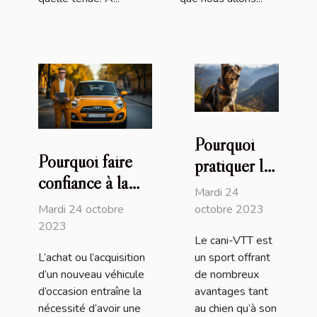
Pourquoi
Pourquoi faire
pratiquer le
confiance à la
cani-VTT
Mardi 24
plateforme
avec son
Mardi 24 octobre
octobre 2023
Immatriculer.com
2023
chien ?
Le cani-VTT est
?
L’achat ou l’acquisition
un sport offrant
d’un nouveau véhicule
de nombreux
d’occasion entraîne la
avantages tant
nécessité d’avoir une
au chien qu’à son