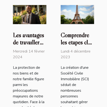
Les avantages
Comprendre
de travailler
les étapes clés
avec un
et la
Mercredi 14 février
Lundi 4 décembre
courtier
réglementation
2024
2023
d'assurance
pour créer une
La protection de
La création d'une
local pour la
SCI en France
nos biens et de
Société Civile
protection de
notre famille figure
Immobilière (SCI)
vos biens et de
parmi les
séduit de
préoccupations
nombreuses
votre famille
majeures de notre
personnes
quotidien. Face à la
souhaitant gérer