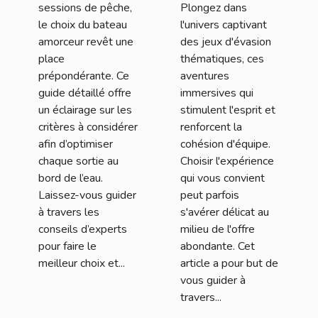
sessions de pêche,
Plongez dans
vos sessions
pour votre
le choix du bateau
l'univers captivant
de pêche
prochaine
amorceur revêt une
des jeux d'évasion
aventure
place
thématiques, ces
prépondérante. Ce
aventures
guide détaillé offre
immersives qui
un éclairage sur les
stimulent l'esprit et
critères à considérer
renforcent la
afin d’optimiser
cohésion d'équipe.
chaque sortie au
Choisir l'expérience
bord de l’eau.
qui vous convient
Laissez-vous guider
peut parfois
à travers les
s'avérer délicat au
conseils d’experts
milieu de l'offre
pour faire le
abondante. Cet
meilleur choix et...
article a pour but de
vous guider à
travers...