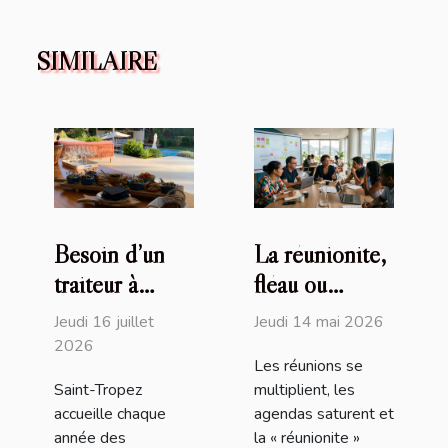
SIMILAIRE
Besoin d’un
La réunionite,
traiteur à
fléau ou
Saint-Tropez
opportunité
Jeudi 16 juillet
Jeudi 14 mai 2026
(83) ? David
d’affirmer un
2026
Les réunions se
Millet sort le
leadership
Saint-Tropez
multiplient, les
grand jeu !
moderne
accueille chaque
agendas saturent et
année des
la « réunionite »