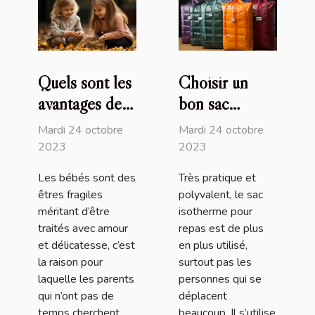
Quels sont les
Choisir un
avantages de
bon sac
recourir au
isotherme :
Mardi 24 octobre
Mardi 24 octobre
service de
comment s’y
2023
2023
baby-sitting
prendre ?
Les bébés sont des
Très pratique et
en ligne de
êtres fragiles
polyvalent, le sac
Nounou Top ?
méritant d’être
isotherme pour
traités avec amour
repas est de plus
et délicatesse, c’est
en plus utilisé,
la raison pour
surtout pas les
laquelle les parents
personnes qui se
qui n’ont pas de
déplacent
temps cherchent
beaucoup. Il s’utilise