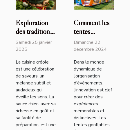
Exploration
Comment les
des traditions
tentes
culinaires
gonflables
Samedi 25 janvier
Dimanche 22
créoles à
peuvent
2025
décembre 2024
travers la
transformer
La cuisine créole
Dans le monde
sauce chien
vos
est une célébration
dynamique de
événements
de saveurs, un
l'organisation
mélange subtil et
d'événements,
audacieux qui
l'innovation est clef
éveille les sens. La
pour créer des
sauce chien, avec sa
expériences
richesse en goût et
mémorables et
sa facilité de
distinctives. Les
préparation, est une
tentes gonflables