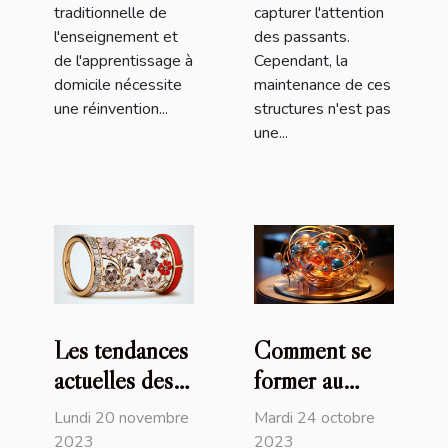
traditionnelle de
capturer l'attention
l'enseignement et
des passants.
de l'apprentissage à
Cependant, la
domicile nécessite
maintenance de ces
une réinvention...
structures n'est pas
une...
Les tendances
Comment se
actuelles des
former au
bracelets
magnétisme ?
Lundi 20 novembre
Mardi 24 octobre
Liberty et
2023
2023