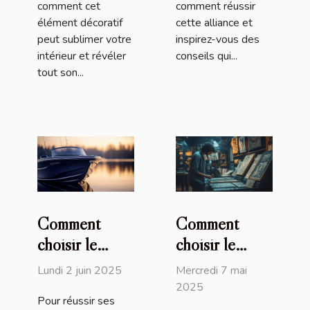
comment cet
comment réussir
élément décoratif
cette alliance et
peut sublimer votre
inspirez-vous des
intérieur et révéler
conseils qui...
tout son...
Comment
Comment
choisir le
choisir le
meilleur
meilleur jeu
Lundi 2 juin 2025
Mercredi 7 mai
bateau
d'évasion
2025
Pour réussir ses
amorceur pour
thématique