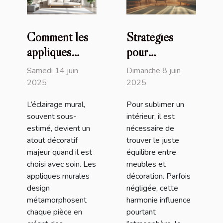
Comment les
Stratégies
appliques
pour
murales design
harmoniser
Samedi 14 juin
Dimanche 8 juin
transforment
vos meubles
2025
2025
votre intérieur
avec la
L’éclairage mural,
Pour sublimer un
décoration
souvent sous-
intérieur, il est
intérieure
estimé, devient un
nécessaire de
atout décoratif
trouver le juste
majeur quand il est
équilibre entre
choisi avec soin. Les
meubles et
appliques murales
décoration. Parfois
design
négligée, cette
métamorphosent
harmonie influence
chaque pièce en
pourtant