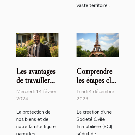
vaste territoire...
Les avantages
Comprendre
de travailler
les étapes clés
avec un
et la
Mercredi 14 février
Lundi 4 décembre
courtier
réglementation
2024
2023
d'assurance
pour créer une
La protection de
La création d'une
local pour la
SCI en France
nos biens et de
Société Civile
protection de
notre famille figure
Immobilière (SCI)
vos biens et de
parmi les
séduit de