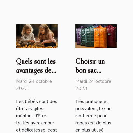
Quels sont les
Choisir un
avantages de
bon sac
recourir au
isotherme :
Mardi 24 octobre
Mardi 24 octobre
service de
comment s’y
2023
2023
baby-sitting
prendre ?
Les bébés sont des
Très pratique et
en ligne de
êtres fragiles
polyvalent, le sac
Nounou Top ?
méritant d’être
isotherme pour
traités avec amour
repas est de plus
et délicatesse, c’est
en plus utilisé,