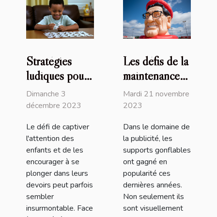
Stratégies
Les défis de la
ludiques pour
maintenance
stimuler
des supports
Dimanche 3
Mardi 21 novembre
l'engagement
publicitaires
décembre 2023
2023
des enfants
gonflables
Le défi de captiver
Dans le domaine de
dans leurs
l'attention des
la publicité, les
devoirs
enfants et de les
supports gonflables
encourager à se
ont gagné en
plonger dans leurs
popularité ces
devoirs peut parfois
dernières années.
sembler
Non seulement ils
insurmontable. Face
sont visuellement