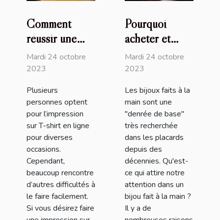
Comment
Pourquoi
réussir une
acheter et
impression sur
utiliser les
Mardi 24 octobre
Mardi 24 octobre
T-shirt en
bijoux faits à
2023
2023
ligne ?
la main ?
Plusieurs
Les bijoux faits à la
personnes optent
main sont une
pour l’impression
"denrée de base"
sur T-shirt en ligne
très recherchée
pour diverses
dans les placards
occasions.
depuis des
Cependant,
décennies. Qu'est-
beaucoup rencontre
ce qui attire notre
d’autres difficultés à
attention dans un
le faire facilement.
bijou fait à la main ?
Si vous désirez faire
Il y a de
une impression sur
nombreuses raisons