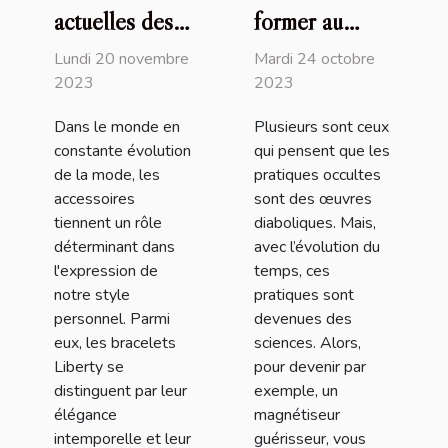
actuelles des
former au
bracelets
magnétisme ?
Lundi 20 novembre
Mardi 24 octobre
Liberty et
2023
2023
comment les
Dans le monde en
Plusieurs sont ceux
intégrer dans
constante évolution
qui pensent que les
votre style
de la mode, les
pratiques occultes
quotidien
accessoires
sont des œuvres
tiennent un rôle
diaboliques. Mais,
déterminant dans
avec l’évolution du
l'expression de
temps, ces
notre style
pratiques sont
personnel. Parmi
devenues des
eux, les bracelets
sciences. Alors,
Liberty se
pour devenir par
distinguent par leur
exemple, un
élégance
magnétiseur
intemporelle et leur
guérisseur, vous