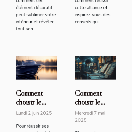
comment cet
comment réussir
élément décoratif
cette alliance et
peut sublimer votre
inspirez-vous des
intérieur et révéler
conseils qui...
tout son...
Comment
Comment
choisir le
choisir le
meilleur
meilleur jeu
Lundi 2 juin 2025
Mercredi 7 mai
bateau
d'évasion
2025
Pour réussir ses
amorceur pour
thématique