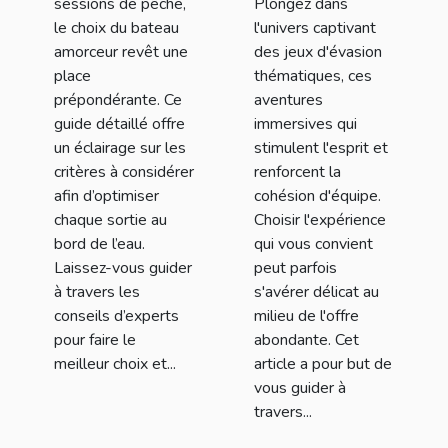
sessions de pêche,
Plongez dans
vos sessions
pour votre
le choix du bateau
l'univers captivant
de pêche
prochaine
amorceur revêt une
des jeux d'évasion
aventure
place
thématiques, ces
prépondérante. Ce
aventures
guide détaillé offre
immersives qui
un éclairage sur les
stimulent l'esprit et
critères à considérer
renforcent la
afin d’optimiser
cohésion d'équipe.
chaque sortie au
Choisir l'expérience
bord de l’eau.
qui vous convient
Laissez-vous guider
peut parfois
à travers les
s'avérer délicat au
conseils d’experts
milieu de l'offre
pour faire le
abondante. Cet
meilleur choix et...
article a pour but de
vous guider à
travers...