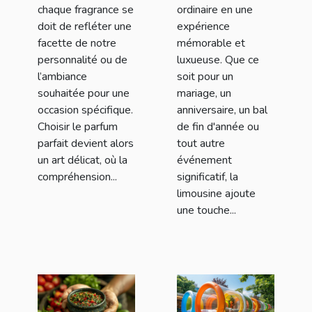
chaque fragrance se
ordinaire en une
doit de refléter une
expérience
facette de notre
mémorable et
personnalité ou de
luxueuse. Que ce
l’ambiance
soit pour un
souhaitée pour une
mariage, un
occasion spécifique.
anniversaire, un bal
Choisir le parfum
de fin d'année ou
parfait devient alors
tout autre
un art délicat, où la
événement
compréhension...
significatif, la
limousine ajoute
une touche...