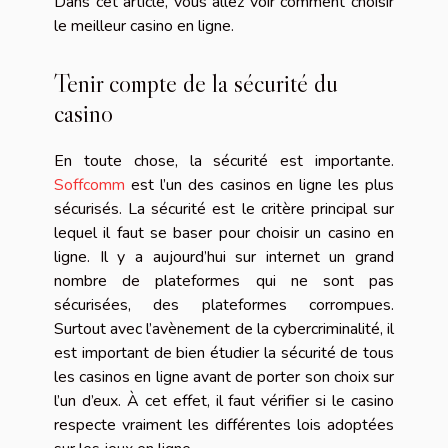
Dans cet article, vous allez voir comment choisir
le meilleur casino en ligne.
Tenir compte de la sécurité du
casino
En toute chose, la sécurité est importante.
Soffcomm
est l’un des casinos en ligne les plus
sécurisés. La sécurité est le critère principal sur
lequel il faut se baser pour choisir un casino en
ligne. Il y a aujourd’hui sur internet un grand
nombre de plateformes qui ne sont pas
sécurisées, des plateformes corrompues.
Surtout avec l’avènement de la cybercriminalité, il
est important de bien étudier la sécurité de tous
les casinos en ligne avant de porter son choix sur
l’un d’eux. À cet effet, il faut vérifier si le casino
respecte vraiment les différentes lois adoptées