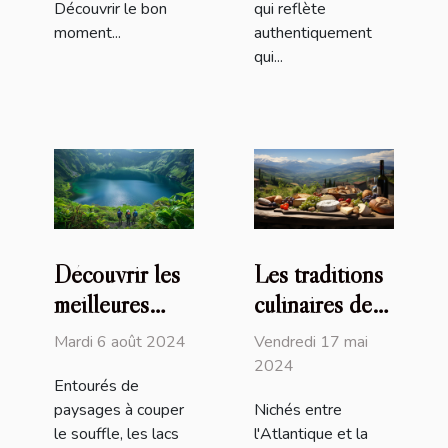
Découvrir le bon
qui reflète
moment...
authentiquement
qui...
Découvrir les
Les traditions
meilleures
culinaires des
randonnées
Pyrénées : un
Mardi 6 août 2024
Vendredi 17 mai
autour du lac
héritage
2024
Entourés de
préservé
paysages à couper
Nichés entre
le souffle, les lacs
l'Atlantique et la