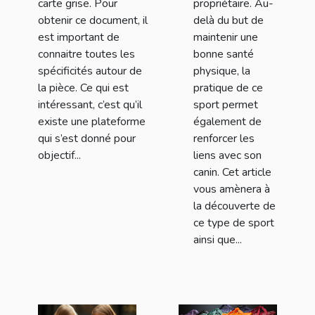
carte grise. Pour
propriétaire. Au-
obtenir ce document, il
delà du but de
est important de
maintenir une
connaitre toutes les
bonne santé
spécificités autour de
physique, la
la pièce. Ce qui est
pratique de ce
intéressant, c’est qu’il
sport permet
existe une plateforme
également de
qui s’est donné pour
renforcer les
objectif...
liens avec son
canin. Cet article
vous amènera à
la découverte de
ce type de sport
ainsi que...