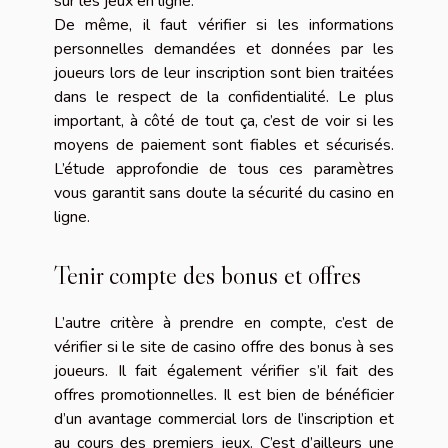
sur les jeux en ligne.
De même, il faut vérifier si les informations
personnelles demandées et données par les
joueurs lors de leur inscription sont bien traitées
dans le respect de la confidentialité. Le plus
important, à côté de tout ça, c’est de voir si les
moyens de paiement sont fiables et sécurisés.
L’étude approfondie de tous ces paramètres
vous garantit sans doute la sécurité du casino en
ligne.
Tenir compte des bonus et offres
L’autre critère à prendre en compte, c’est de
vérifier si le site de casino offre des bonus à ses
joueurs. Il fait également vérifier s’il fait des
offres promotionnelles. Il est bien de bénéficier
d’un avantage commercial lors de l’inscription et
au cours des premiers jeux. C’est d’ailleurs une