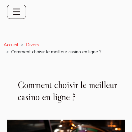
Accueil
Divers
Comment choisir le meilleur casino en ligne ?
Comment choisir le meilleur
casino en ligne ?