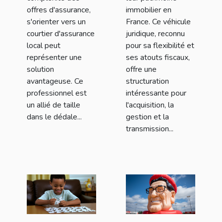
offres d'assurance,
immobilier en
s'orienter vers un
France. Ce véhicule
courtier d'assurance
juridique, reconnu
local peut
pour sa flexibilité et
représenter une
ses atouts fiscaux,
solution
offre une
avantageuse. Ce
structuration
professionnel est
intéressante pour
un allié de taille
l'acquisition, la
dans le dédale...
gestion et la
transmission...