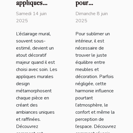
appliques
pour
murales design
harmoniser
Samedi 14 juin
Dimanche 8 juin
transforment
vos meubles
2025
2025
votre intérieur
avec la
L’éclairage mural,
Pour sublimer un
décoration
souvent sous-
intérieur, il est
intérieure
estimé, devient un
nécessaire de
atout décoratif
trouver le juste
majeur quand il est
équilibre entre
choisi avec soin. Les
meubles et
appliques murales
décoration. Parfois
design
négligée, cette
métamorphosent
harmonie influence
chaque pièce en
pourtant
créant des
l’atmosphère, le
ambiances uniques
confort et même la
et raffinées.
perception de
Découvrez
l’espace. Découvrez