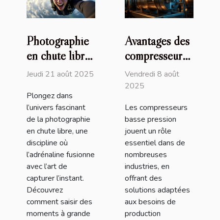
Photographie
Avantages des
en chute libre
compresseurs
: capturer des
basse pression
Jeudi 21 août 2025
Vendredi 8 août
moments à
dans les
2025
Plongez dans
grande vitesse
applications
l’univers fascinant
Les compresseurs
modernes
de la photographie
basse pression
en chute libre, une
jouent un rôle
discipline où
essentiel dans de
l’adrénaline fusionne
nombreuses
avec l’art de
industries, en
capturer l’instant.
offrant des
Découvrez
solutions adaptées
comment saisir des
aux besoins de
moments à grande
production