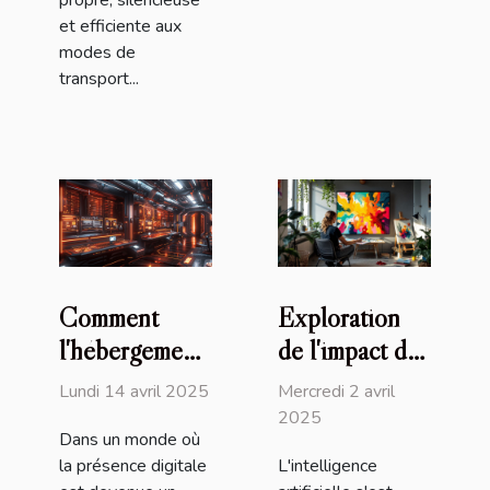
propre, silencieuse
et efficiente aux
modes de
transport...
Comment
Exploration
l'hébergement
de l'impact de
web optimal
l'IA sur la
Lundi 14 avril 2025
Mercredi 2 avril
peut
créativité dans
2025
Dans un monde où
transformer
le secteur
la présence digitale
L'intelligence
l'efficacité de
visuel