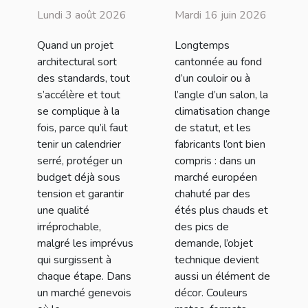
d’un projet
devient
Lundi 3 août 2026
Mardi 16 juin 2026
architectural
décorative : la
Quand un projet
Longtemps
hors norme
fusion design
architectural sort
cantonnée au fond
et
des standards, tout
d’un couloir ou à
performance
s’accélère et tout
l’angle d’un salon, la
se complique à la
climatisation change
fois, parce qu’il faut
de statut, et les
tenir un calendrier
fabricants l’ont bien
serré, protéger un
compris : dans un
budget déjà sous
marché européen
tension et garantir
chahuté par des
une qualité
étés plus chauds et
irréprochable,
des pics de
malgré les imprévus
demande, l’objet
qui surgissent à
technique devient
chaque étape. Dans
aussi un élément de
un marché genevois
décor. Couleurs