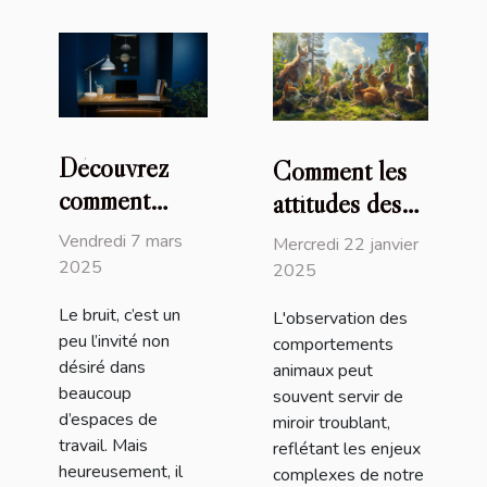
Découvrez
Comment les
comment
attitudes des
insonoriser
animaux
Vendredi 7 mars
Mercredi 22 janvier
vos bureaux
reflètent les
2025
2025
grâce aux
problématiques
Le bruit, c’est un
L'observation des
solutions
sociétales
peu l’invité non
comportements
acoustiques !
actuelles
désiré dans
animaux peut
beaucoup
souvent servir de
d’espaces de
miroir troublant,
travail. Mais
reflétant les enjeux
heureusement, il
complexes de notre