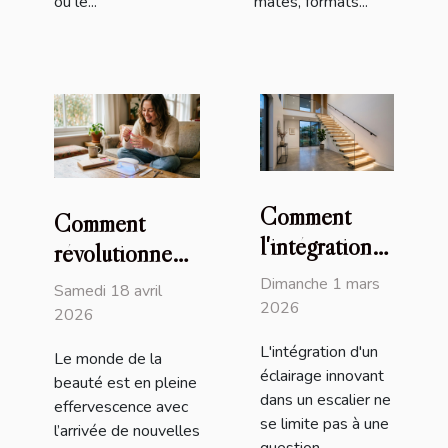
où le...
mates, formats...
Comment
Comment
l'intégration
révolutionnent-
d'un éclairage
ils la manucure
Dimanche 1 mars
Samedi 18 avril
innovant
2026
rapide et facile
2026
transforme-t-
?
L'intégration d'un
Le monde de la
elle votre
éclairage innovant
beauté est en pleine
escalier ?
dans un escalier ne
effervescence avec
se limite pas à une
l’arrivée de nouvelles