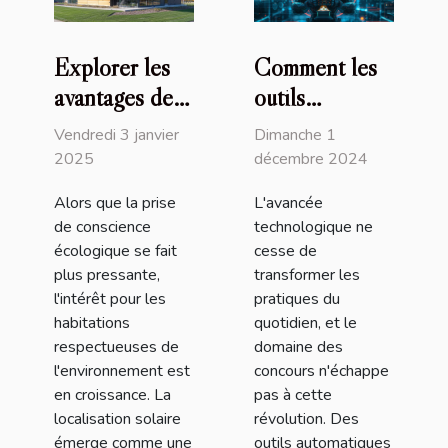
Explorer les
Comment les
avantages de
outils
la localisation
automatiques
Vendredi 3 janvier
Dimanche 1
solaire pour
révolutionnent
2025
décembre 2024
les maisons
la participation
Alors que la prise
L'avancée
écologiques
aux concours
de conscience
technologique ne
écologique se fait
cesse de
plus pressante,
transformer les
l'intérêt pour les
pratiques du
habitations
quotidien, et le
respectueuses de
domaine des
l'environnement est
concours n'échappe
en croissance. La
pas à cette
localisation solaire
révolution. Des
émerge comme une
outils automatiques