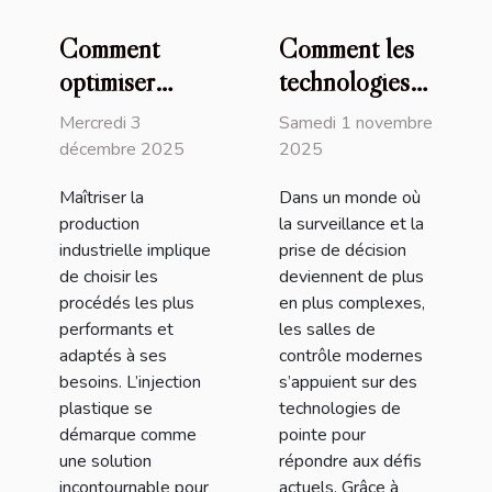
Comment
Comment les
optimiser
technologies
votre
de pointe
Mercredi 3
Samedi 1 novembre
production
transforment
décembre 2025
2025
industrielle
les salles de
Maîtriser la
Dans un monde où
grâce à
contrôle
production
la surveillance et la
l'injection
modernes ?
industrielle implique
prise de décision
plastique ?
de choisir les
deviennent de plus
procédés les plus
en plus complexes,
performants et
les salles de
adaptés à ses
contrôle modernes
besoins. L’injection
s’appuient sur des
plastique se
technologies de
démarque comme
pointe pour
une solution
répondre aux défis
incontournable pour
actuels. Grâce à