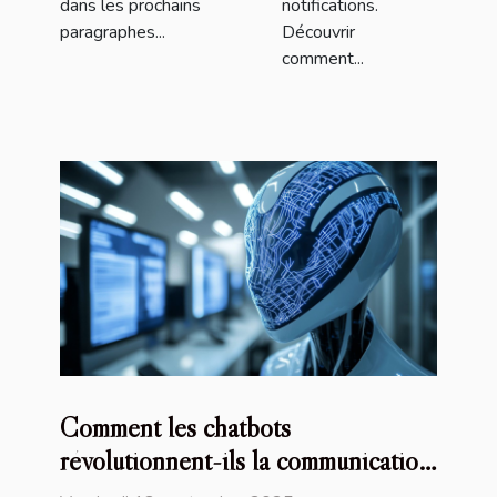
dans les prochains
notifications.
paragraphes...
Découvrir
comment...
Comment les chatbots
révolutionnent-ils la communication
numérique ?