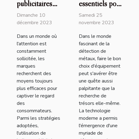
publicitaires
essentiels pour
géants : Quel
choisir un
Dimanche 10
Samedi 25
impact visuel
détecteur de
décembre 2023
novembre 2023
sur le
métaux
Dans un monde où
Dans le monde
consommateur
performant
l'attention est
fascinant de la
?
constamment
détection de
sollicitée, les
métaux, faire le bon
marques
choix d'équipement
recherchent des
peut s'avérer être
moyens toujours
une quête aussi
plus efficaces pour
palpitante que la
captiver le regard
recherche de
des
trésors elle-même.
consommateurs.
La technologie
Parmi les stratégies
moderne a permis
adoptées,
l'émergence d'une
l'utilisation de
myriade de