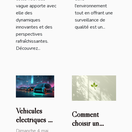
vague apporte avec
l'environnement
elle des
tout en offrant une
dynamiques
surveillance de
innovantes et des
qualité est un...
perspectives
rafraîchissantes.
Découvrez...
Véhicules
Comment
électriques et
choisir un
autonomes
Dimanche 4 mai