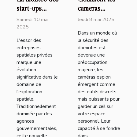
start-ups
caméras
spatiales
espion
Samedi 10 mai
Jeudi 8 mai 2025
privées et leur
peuvent
2025
Dans un monde où
influence sur
renforcer la
L'essor des
la sécurité des
l'exploration
sécurité de
entreprises
domiciles est
spatiale
votre domicile
spatiales privées
devenue une
marque une
préoccupation
évolution
majeure, les
significative dans le
caméras espion
domaine de
émergent comme
l'exploration
des outils discrets
spatiale.
mais puissants pour
Traditionnellement
garder un œil sur
dominée par des
votre espace
agences
personnel. Leur
gouvernementales,
capacité à se fondre
cette nouvelle
dans