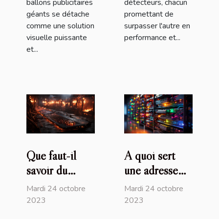
ballons publicitaires
détecteurs, chacun
géants se détache
promettant de
comme une solution
surpasser l'autre en
visuelle puissante
performance et...
et...
Que faut-il
A quoi sert
savoir du
une adresse
choix d’un
IP ?
Mardi 24 octobre
Mardi 24 octobre
ordinateur
2023
2023
portable