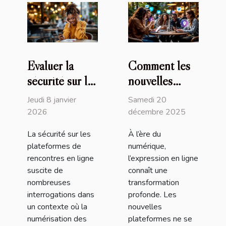
Évaluer la
Comment les
sécurité sur les
nouvelles
plateformes de
plateformes
Jeudi 8 janvier
Samedi 20
rencontres en
modifient-elles
2026
décembre 2025
ligne
les règles de
La sécurité sur les
À l’ère du
l'expression en
plateformes de
numérique,
ligne ?
rencontres en ligne
l’expression en ligne
suscite de
connaît une
nombreuses
transformation
interrogations dans
profonde. Les
un contexte où la
nouvelles
numérisation des
plateformes ne se