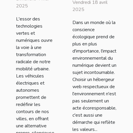
hébergeur web
Vendredi 18 avril
vers une
2025
respectueux de
2025
révolution
l'environnement
L'essor des
des
Dans un monde où la
?
technologies
conscience
transports
vertes et
écologique prend de
urbains
numériques ouvre
plus en plus
la voie à une
d'importance, l'impact
transformation
environnemental du
radicale de notre
numérique devient un
mobilité urbaine.
sujet incontournable.
Les véhicules
Choisir un hébergeur
électriques et
web respectueux de
autonomes
l'environnement n'est
promettent de
pas seulement un
redéfinir les
acte écoresponsable,
contours de nos
c'est aussi une
villes, en offrant
démarche qui reflète
une alternative
les valeurs...