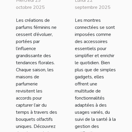
Mercredi 29
Lundi 22
influencent-
connectée
octobre 2025
septembre 2025
elles les
adaptée à vos
Les créations de
Les montres
créations de
besoins
parfums féminins ne
connectées se sont
parfums
quotidiens ?
cessent d’évoluer,
imposées comme
féminins ?
portées par
des accessoires
l’influence
essentiels pour
grandissante des
simplifier et enrichir
tendances florales.
le quotidien. Bien
Chaque saison, les
plus que de simples
maisons de
gadgets, elles
parfumerie
offrent une
revisitent les
multitude de
accords pour
fonctionnalités
capturer l’air du
adaptées à des
temps à travers des
usages variés, du
bouquets olfactifs
suivi de la santé à la
uniques. Découvrez
gestion des