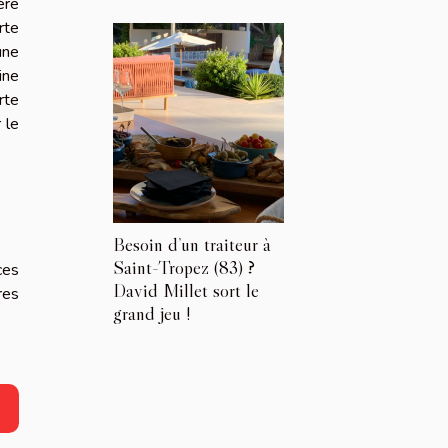
ère
rte
une
ine
rte
 le
Besoin d’un traiteur à
Saint-Tropez (83) ?
ces
David Millet sort le
res
grand jeu !