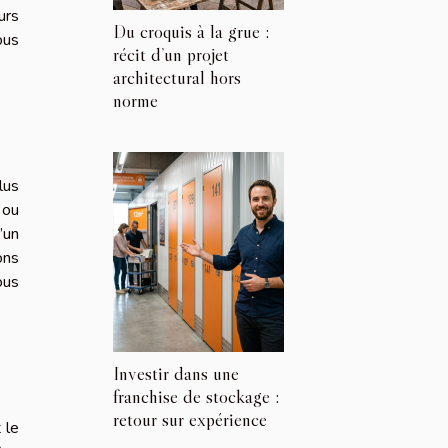
urs
Du croquis à la grue :
ous
récit d’un projet
architectural hors
norme
lus
 ou
’un
ons
ous
Investir dans une
franchise de stockage :
retour sur expérience
 le