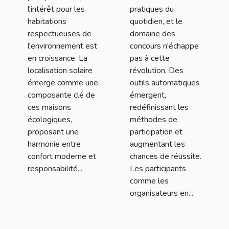
l'intérêt pour les
pratiques du
habitations
quotidien, et le
respectueuses de
domaine des
l'environnement est
concours n'échappe
en croissance. La
pas à cette
localisation solaire
révolution. Des
émerge comme une
outils automatiques
composante clé de
émergent,
ces maisons
redéfinissant les
écologiques,
méthodes de
proposant une
participation et
harmonie entre
augmentant les
confort moderne et
chances de réussite.
responsabilité...
Les participants
comme les
organisateurs en...