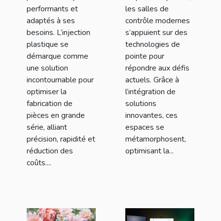
performants et
les salles de
adaptés à ses
contrôle modernes
besoins. L’injection
s’appuient sur des
plastique se
technologies de
démarque comme
pointe pour
une solution
répondre aux défis
incontournable pour
actuels. Grâce à
optimiser la
l’intégration de
fabrication de
solutions
pièces en grande
innovantes, ces
série, alliant
espaces se
précision, rapidité et
métamorphosent,
réduction des
optimisant la...
coûts....