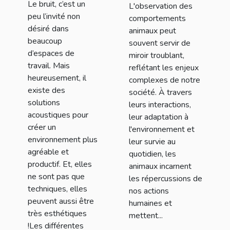
Le bruit, c’est un
L'observation des
solutions
sociétales
peu l’invité non
comportements
acoustiques !
actuelles
désiré dans
animaux peut
beaucoup
souvent servir de
d’espaces de
miroir troublant,
travail. Mais
reflétant les enjeux
heureusement, il
complexes de notre
existe des
société. À travers
solutions
leurs interactions,
acoustiques pour
leur adaptation à
créer un
l'environnement et
environnement plus
leur survie au
agréable et
quotidien, les
productif. Et, elles
animaux incarnent
ne sont pas que
les répercussions de
techniques, elles
nos actions
peuvent aussi être
humaines et
très esthétiques
mettent...
!Les différentes