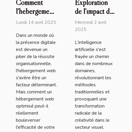
Comment
Exploration
l'hébergement
de l'impact de
web optimal
l'IA sur la
Lundi 14 avril 2025
Mercredi 2 avril
peut
créativité dans
2025
Dans un monde où
transformer
le secteur
la présence digitale
L'intelligence
l'efficacité de
visuel
est devenue un
artificielle s'est
ton
pilier de la réussite
frayée un chemin
organisation
organisationnelle,
dans de nombreux
l'hébergement web
domaines,
s'avère être un
révolutionnant les
facteur déterminant.
méthodes
Mais comment un
traditionnelles et
hébergement web
provoquant une
optimisé peut-il
transformation
réellement
radicale de la
bouleverser
créativité dans le
l'efficacité de votre
secteur visuel.