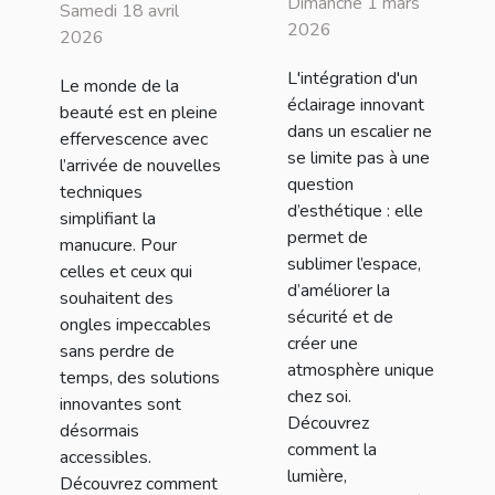
ils la manucure
Dimanche 1 mars
Samedi 18 avril
innovant
2026
rapide et facile
2026
transforme-t-
?
L'intégration d'un
Le monde de la
elle votre
éclairage innovant
beauté est en pleine
escalier ?
dans un escalier ne
effervescence avec
se limite pas à une
l’arrivée de nouvelles
question
techniques
d’esthétique : elle
simplifiant la
permet de
manucure. Pour
sublimer l’espace,
celles et ceux qui
d’améliorer la
souhaitent des
sécurité et de
ongles impeccables
créer une
sans perdre de
atmosphère unique
temps, des solutions
chez soi.
innovantes sont
Découvrez
désormais
comment la
accessibles.
lumière,
Découvrez comment