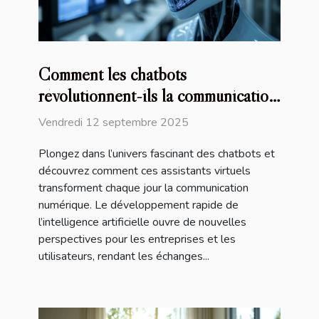
Comment les chatbots
révolutionnent-ils la communication
numérique ?
Vendredi 12 septembre 2025
Plongez dans l’univers fascinant des chatbots et
découvrez comment ces assistants virtuels
transforment chaque jour la communication
numérique. Le développement rapide de
l’intelligence artificielle ouvre de nouvelles
perspectives pour les entreprises et les
utilisateurs, rendant les échanges...