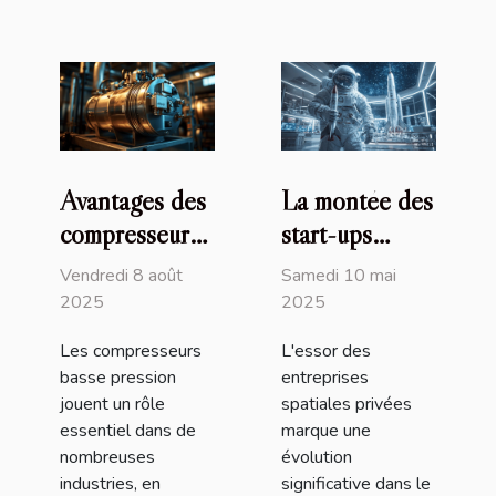
Avantages des
La montée des
compresseurs
start-ups
basse pression
spatiales
Vendredi 8 août
Samedi 10 mai
dans les
privées et leur
2025
2025
applications
influence sur
Les compresseurs
L'essor des
modernes
l'exploration
basse pression
entreprises
spatiale
jouent un rôle
spatiales privées
essentiel dans de
marque une
nombreuses
évolution
industries, en
significative dans le