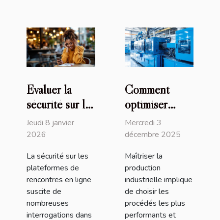
Évaluer la
Comment
sécurité sur les
optimiser
plateformes de
votre
Jeudi 8 janvier
Mercredi 3
rencontres en
production
2026
décembre 2025
ligne
industrielle
La sécurité sur les
Maîtriser la
grâce à
plateformes de
production
l'injection
rencontres en ligne
industrielle implique
plastique ?
suscite de
de choisir les
nombreuses
procédés les plus
interrogations dans
performants et