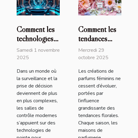
Comment les
Comment les
technologies
tendances
de pointe
florales
Samedi 1 novembre
Mercredi 29
transforment
influencent-
2025
octobre 2025
les salles de
elles les
Dans un monde où
Les créations de
contrôle
créations de
la surveillance et la
parfums féminins ne
modernes ?
parfums
prise de décision
cessent d’évoluer,
féminins ?
deviennent de plus
portées par
en plus complexes,
l’influence
les salles de
grandissante des
contrôle modernes
tendances florales.
s’appuient sur des
Chaque saison, les
technologies de
maisons de
pointe pour
parfumerie