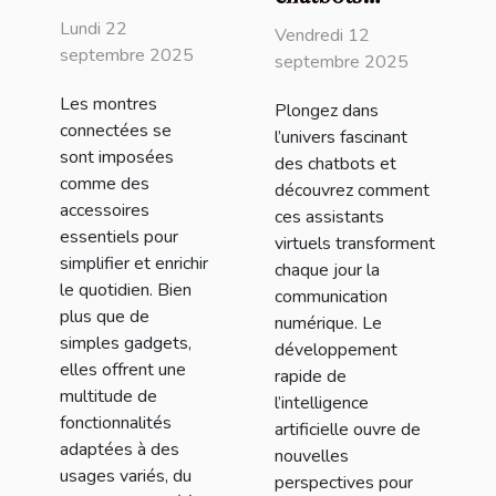
montre
révolutionnent-
Lundi 22
Vendredi 12
connectée
septembre 2025
ils la
septembre 2025
adaptée à vos
communication
Les montres
Plongez dans
besoins
numérique ?
connectées se
l’univers fascinant
quotidiens ?
sont imposées
des chatbots et
comme des
découvrez comment
accessoires
ces assistants
essentiels pour
virtuels transforment
simplifier et enrichir
chaque jour la
le quotidien. Bien
communication
plus que de
numérique. Le
simples gadgets,
développement
elles offrent une
rapide de
multitude de
l’intelligence
fonctionnalités
artificielle ouvre de
adaptées à des
nouvelles
usages variés, du
perspectives pour