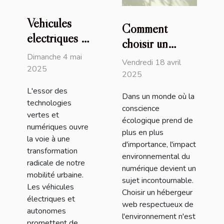
Véhicules
Comment
électriques et
choisir un
autonomes
hébergeur web
Dimanche 4 mai
Vendredi 18 avril
vers une
2025
respectueux de
2025
révolution
l'environnement
L'essor des
des
Dans un monde où la
?
technologies
conscience
transports
vertes et
écologique prend de
urbains
numériques ouvre
plus en plus
la voie à une
d'importance, l'impact
transformation
environnemental du
radicale de notre
numérique devient un
mobilité urbaine.
sujet incontournable.
Les véhicules
Choisir un hébergeur
électriques et
web respectueux de
autonomes
l'environnement n'est
promettent de