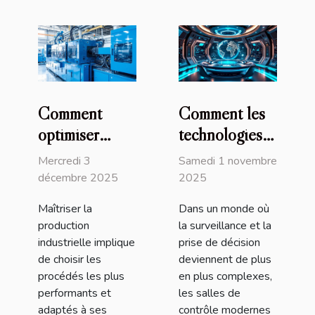
Comment
Comment les
optimiser
technologies
votre
de pointe
Mercredi 3
Samedi 1 novembre
production
transforment
décembre 2025
2025
industrielle
les salles de
Maîtriser la
Dans un monde où
grâce à
contrôle
production
la surveillance et la
l'injection
modernes ?
industrielle implique
prise de décision
plastique ?
de choisir les
deviennent de plus
procédés les plus
en plus complexes,
performants et
les salles de
adaptés à ses
contrôle modernes