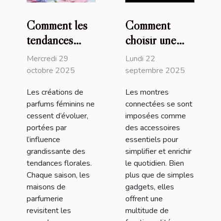
Comment les
Comment
tendances
choisir une
florales
montre
Mercredi 29
Lundi 22
influencent-
connectée
octobre 2025
septembre 2025
elles les
adaptée à vos
Les créations de
Les montres
créations de
besoins
parfums féminins ne
connectées se sont
parfums
quotidiens ?
cessent d’évoluer,
imposées comme
féminins ?
portées par
des accessoires
l’influence
essentiels pour
grandissante des
simplifier et enrichir
tendances florales.
le quotidien. Bien
Chaque saison, les
plus que de simples
maisons de
gadgets, elles
parfumerie
offrent une
revisitent les
multitude de