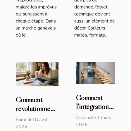
malgré les imprévus
demande, l’objet
qui surgissent à
technique devient
chaque étape. Dans
aussi un élément de
un marché genevois
décor. Couleurs
où le...
mates, formats...
Comment
Comment
l'intégration
révolutionnent-
d'un éclairage
ils la manucure
Dimanche 1 mars
Samedi 18 avril
innovant
2026
rapide et facile
2026