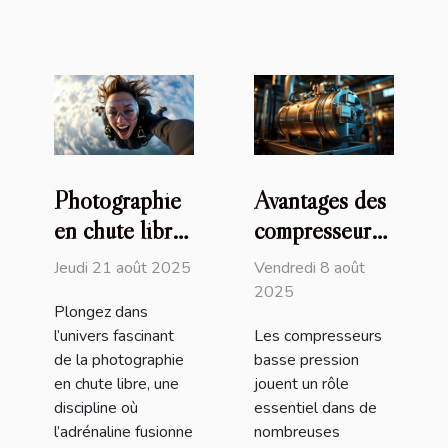
Photographie
Avantages des
en chute libre
compresseurs
: capturer des
basse pression
Jeudi 21 août 2025
Vendredi 8 août
moments à
dans les
2025
Plongez dans
grande vitesse
applications
l’univers fascinant
Les compresseurs
modernes
de la photographie
basse pression
en chute libre, une
jouent un rôle
discipline où
essentiel dans de
l’adrénaline fusionne
nombreuses