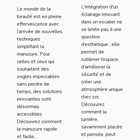
transforme-t-
?
L'intégration d'un
Le monde de la
elle votre
éclairage innovant
beauté est en pleine
escalier ?
dans un escalier ne
effervescence avec
se limite pas à une
l’arrivée de nouvelles
question
techniques
d’esthétique : elle
simplifiant la
permet de
manucure. Pour
sublimer l’espace,
celles et ceux qui
d’améliorer la
souhaitent des
sécurité et de
ongles impeccables
créer une
sans perdre de
atmosphère unique
temps, des solutions
chez soi.
innovantes sont
Découvrez
désormais
comment la
accessibles.
lumière,
Découvrez comment
savamment placée
la manucure rapide
et pensée, peut
et facile...