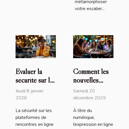
métamorphoser
votre escalier...
Évaluer la
Comment les
sécurité sur les
nouvelles
plateformes de
plateformes
Jeudi 8 janvier
Samedi 20
rencontres en
modifient-elles
2026
décembre 2025
ligne
les règles de
La sécurité sur les
À l’ère du
l'expression en
plateformes de
numérique,
ligne ?
rencontres en ligne
l’expression en ligne