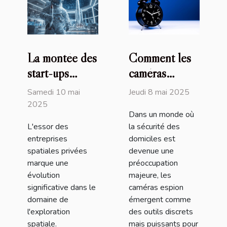
La montée des
Comment les
start-ups
caméras
spatiales
espion
Samedi 10 mai
Jeudi 8 mai 2025
privées et leur
peuvent
2025
Dans un monde où
influence sur
renforcer la
L'essor des
la sécurité des
l'exploration
sécurité de
entreprises
domiciles est
spatiale
votre domicile
spatiales privées
devenue une
marque une
préoccupation
évolution
majeure, les
significative dans le
caméras espion
domaine de
émergent comme
l'exploration
des outils discrets
spatiale.
mais puissants pour