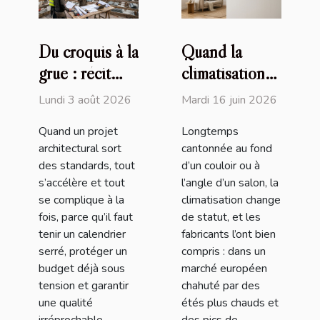
Du croquis à la
Quand la
grue : récit
climatisation
d’un projet
devient
Lundi 3 août 2026
Mardi 16 juin 2026
architectural
décorative : la
Quand un projet
Longtemps
hors norme
fusion design
architectural sort
cantonnée au fond
et
des standards, tout
d’un couloir ou à
performance
s’accélère et tout
l’angle d’un salon, la
se complique à la
climatisation change
fois, parce qu’il faut
de statut, et les
tenir un calendrier
fabricants l’ont bien
serré, protéger un
compris : dans un
budget déjà sous
marché européen
tension et garantir
chahuté par des
une qualité
étés plus chauds et
irréprochable,
des pics de