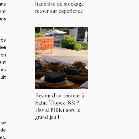
franchise de stockage :
ans
retour sur expérience
ent
ons
rés
ive
 en
ent
urs
uit
Besoin d’un traiteur à
Saint-Tropez (83) ?
David Millet sort le
grand jeu !
 se
 de
es.