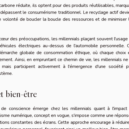
rbone réduite, ils optent pour des produits réutilisables, marqu
i dépassent le consumérisme traditionnel. Le recyclage actif devi
e volonté de boucler la boucle des ressources et de minimiser 
œur des préoccupations, les millennials plaçant souvent l'usage
hicules électriques au-dessus de l'automobile personnelle. 
 démarche globale de consommation éthique, où chaque choix 
nement. Ainsi, en empruntant ce chemin de vie, les millennials ne
mais participent activement à l'émergence d'une société p
stème.
t bien-être
 de conscience émerge chez les millennials quant à l'impact
malisme numérique, concept en vogue, s'impose comme une répons
tations constantes des écrans. Cette approche encourage à réduire