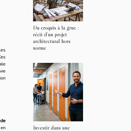
Du croquis à la grue :
récit d’un projet
architectural hors
norme
les
Ces
ale
vie
ion
de
Investir dans une
 en