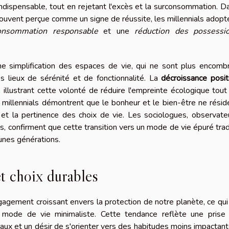
'indispensable, tout en rejetant l'excès et la surconsommation. D
souvent perçue comme un signe de réussite, les millennials adopt
onsommation responsable
et une
réduction des possessi
e simplification des espaces de vie, qui ne sont plus encomb
s lieux de sérénité et de fonctionnalité. La
décroissance posit
 illustrant cette volonté de réduire l'empreinte écologique tout
s millennials démontrent que le bonheur et le bien-être ne résid
 et la pertinence des choix de vie. Les sociologues, observate
, confirment que cette transition vers un mode de vie épuré trad
eunes générations.
t choix durables
gagement croissant envers la protection de notre planète, ce qui
 mode de vie minimaliste. Cette tendance reflète une prise
ux et un désir de s'orienter vers des habitudes moins impactant