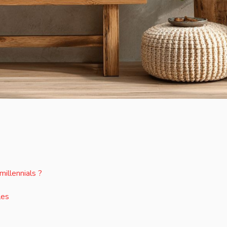
illennials ?
les