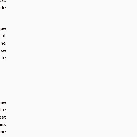
al.
 de
que
ent
ène
yse
 le
mie
tte
est
ans
une