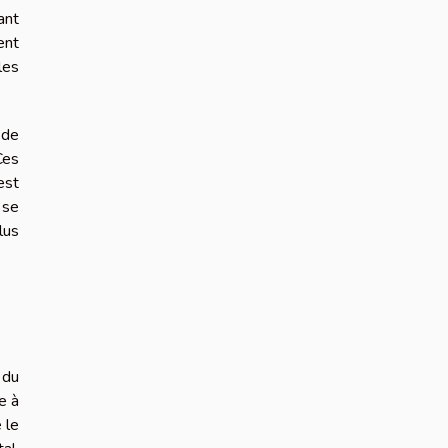
ant
ent
les
 de
Ces
est
 se
lus
 du
e à
 le