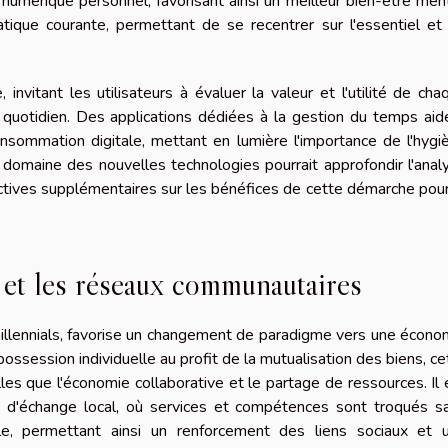
 numérique personnel, favorisant ainsi un meilleur bien-être ment
tique courante, permettant de se recentrer sur l'essentiel et
, invitant les utilisateurs à évaluer la valeur et l'utilité de cha
 quotidien. Des applications dédiées à la gestion du temps aid
onsommation digitale, mettant en lumière l'importance de l'hygi
domaine des nouvelles technologies pourrait approfondir l'anal
tives supplémentaires sur les bénéfices de cette démarche pour
 et les réseaux communautaires
llennials, favorise un changement de paradigme vers une écono
 possession individuelle au profit de la mutualisation des biens, ce
les que l'économie collaborative et le partage de ressources. Il 
d'échange local, où services et compétences sont troqués s
elle, permettant ainsi un renforcement des liens sociaux et 