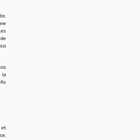
ée,
une
les
 de
ssi
cis
 la
fis
 et
ce,